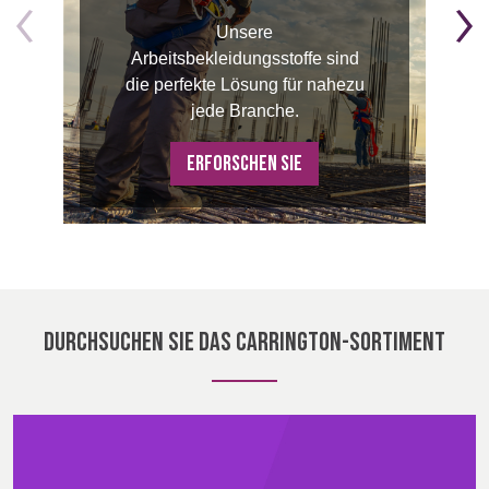
Unsere
Veranstaltungen
BELGIUM,
UK, NORTHERN
Arbeitsbekleidungsstoffe sind
DENMARK,
IRELAND &
die perfekte Lösung für nahezu
Contact
ICELAND,
REPUBLIC OF
jede Branche.
NORWAY &
IRELAND
SWEDEN
Erweiterte Suche
ERFORSCHEN SIE
Einloggen
Anmelden
DURCHSUCHEN SIE DAS CARRINGTON-SORTIMENT