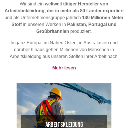
POLAND &
LITHUANIA &
Wir sind ein
weltweit tätiger Hersteller von
SLOVAKIA
LATVIA
Arbeitsbekleidung, der in mehr als 80 Länder exportiert
NAUMD 2026 (1)
FUTURE FORCES
und als Unternehmensgruppe jährlich
130 Millionen Meter
(1)
Stoff
in unseren Werken in
Pakistan, Portugal und
FINNLAND
FRANCE, ITALY,
Großbritannien
produziert.
MOROCCO,
PORTUGAL, SPAIN
In ganz Europa, im Nahen Osten, in Australasien und
& TUNISIA
darüber hinaus gehen Millionen von Menschen in
Arbeitskleidung aus unseren Stoffen ihrer Arbeit nach.
GERMANY,
HOLLAND
Mehr lesen
AUSTRIA &
SWITZERLAND
Discover
Products
TRUTHAHN
BULGARIA,
GREECE,
Sustainability
HUNGARY,
ROMANIA &
SLOVENIA
Media
Arbeitskleidung