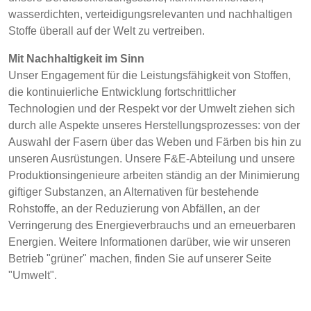
POLAND &
LITHUANIA &
wasserdichten, verteidigungsrelevanten und nachhaltigen
SLOVAKIA
LATVIA
Stoffe überall auf der Welt zu vertreiben.
NAUMD 2026 (1)
FUTURE FORCES
(1)
Mit Nachhaltigkeit im Sinn
FINNLAND
FRANCE, ITALY,
Unser Engagement für die Leistungsfähigkeit von Stoffen,
MOROCCO,
die kontinuierliche Entwicklung fortschrittlicher
PORTUGAL, SPAIN
Discover
Technologien und der Respekt vor der Umwelt ziehen sich
& TUNISIA
durch alle Aspekte unseres Herstellungsprozesses: von der
Products
Auswahl der Fasern über das Weben und Färben bis hin zu
GERMANY,
HOLLAND
unseren Ausrüstungen. Unsere F&E-Abteilung und unsere
AUSTRIA &
Sustainability
Produktionsingenieure arbeiten ständig an der Minimierung
SWITZERLAND
giftiger Substanzen, an Alternativen für bestehende
Rohstoffe, an der Reduzierung von Abfällen, an der
Media
Verringerung des Energieverbrauchs und an erneuerbaren
TRUTHAHN
BULGARIA,
Energien. Weitere Informationen darüber, wie wir unseren
Veranstaltungen
GREECE,
Betrieb "grüner" machen, finden Sie auf unserer Seite
HUNGARY,
"Umwelt".
ROMANIA &
Contact
SLOVENIA