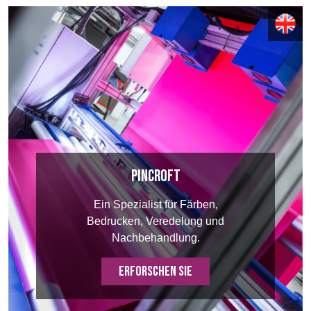
Erweiterte Suche
BELGIUM,
UK, NORTHERN
Einloggen
DENMARK,
IRELAND &
ICELAND,
REPUBLIC OF
Anmelden
NORWAY &
IRELAND
SWEDEN
Pincroft
Ein Spezialist für Färben,
Bedrucken, Veredelung und
Nachbehandlung.
ERFORSCHEN SIE