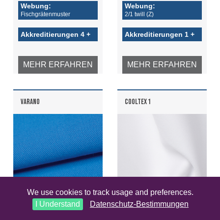
Webung:
Webung:
Fischgrätenmuster
2/1 twill (Z)
Akkreditierungen 4 +
Akkreditierungen 1 +
MEHR ERFAHREN
MEHR ERFAHREN
VARANO
COOLTEX 1
We use cookies to track usage and preferences.
I Understand
Datenschutz-Bestimmungen
210
215
GSM
GSM