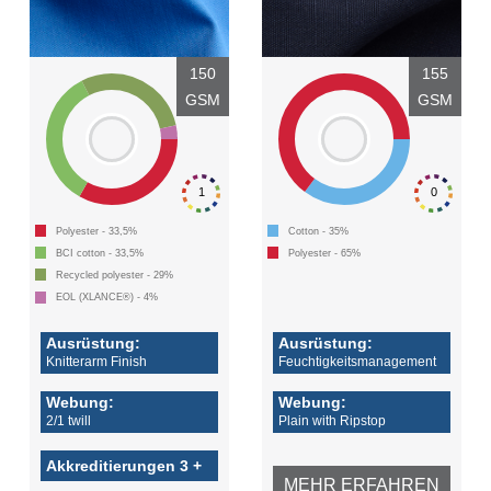
150
155
GSM
GSM
1
0
Polyester - 33,5%
Cotton - 35%
BCI cotton - 33,5%
Polyester - 65%
Recycled polyester - 29%
EOL (XLANCE®) - 4%
Ausrüstung:
Ausrüstung:
Knitterarm Finish
Feuchtigkeitsmanagement
Webung:
Webung:
2/1 twill
Plain with Ripstop
Akkreditierungen 3 +
MEHR ERFAHREN