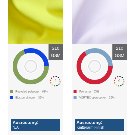
210
210
GSM
GSM
2
0
Recycled polyester - 68%
Polyester - 65%
Elastomultiester - 32%
VORTEX-spun cotton - 35%
Ausrüstung:
Ausrüstung:
N/A
Knitterarm Finish