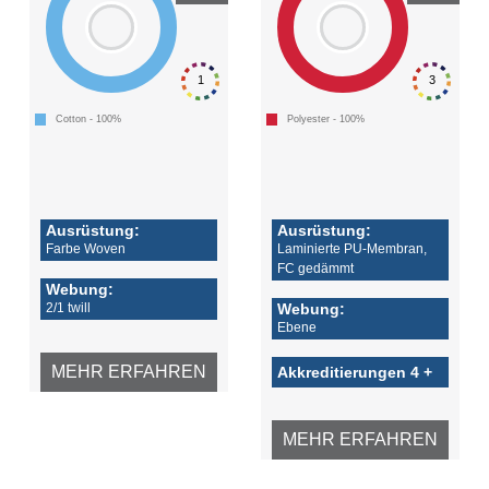
1
3
Cotton - 100%
Polyester - 100%
Ausrüstung:
Ausrüstung:
Farbe Woven
Laminierte PU-Membran,
FC gedämmt
Webung:
2/1 twill
Webung:
Ebene
MEHR ERFAHREN
Akkreditierungen 4 +
MEHR ERFAHREN