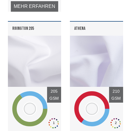
MEHR ERFAHREN
RIVINGTON 205
ATHENA
205
210
GSM
GSM
1
2