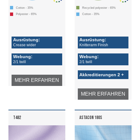
Cotton - 35%
Recycled polyester - 65%
Polyester - 65%
Cotton - 35%
Ausrüstung:
Ausrüstung:
Crease wider
Knitterarm Finish
Webung:
Webung:
2/1 twill
2/1 twill
Akkreditierungen 2 +
MEHR ERFAHREN
MEHR ERFAHREN
T482
ASTACON 180S