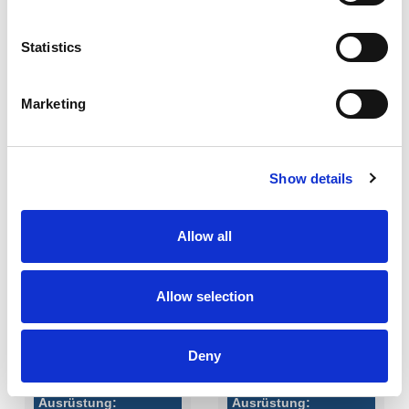
Statistics
Marketing
Show details
185
190
GSM
GSM
Allow all
3
2
Allow selection
Recycled polyester - 50%
Cotton - 35%
Cotton - 50%
Polyester - 65%
Deny
Ausrüstung:
Ausrüstung: