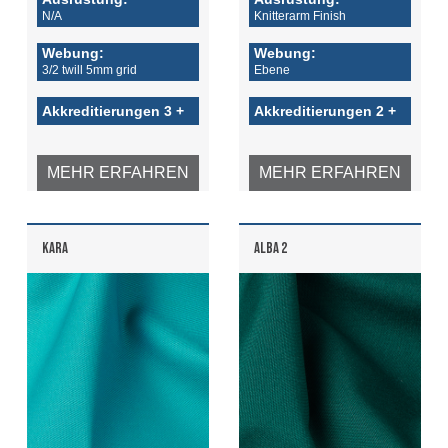
N/A
Knitterarm Finish
Webung:
Webung:
3/2 twill 5mm grid
Ebene
Akkreditierungen 3 +
Akkreditierungen 2 +
MEHR ERFAHREN
MEHR ERFAHREN
KARA
ALBA 2