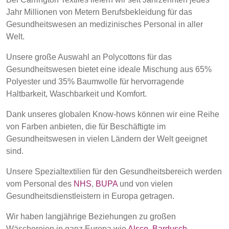
POLAND &
LITHUANIA &
Jahr Millionen von Metern Berufsbekleidung für das
SLOVAKIA
LATVIA
NAUMD 2026 (1)
FUTURE FORCES
Gesundheitswesen an medizinisches Personal in aller
(1)
Welt.
FINNLAND
FRANCE, ITALY,
Unsere große Auswahl an Polycottons für das
MOROCCO,
PORTUGAL, SPAIN
Gesundheitswesen bietet eine ideale Mischung aus 65%
& TUNISIA
Polyester und 35% Baumwolle für hervorragende
Haltbarkeit, Waschbarkeit und Komfort.
Dank unseres globalen Know-hows können wir eine Reihe
GERMANY,
HOLLAND
AUSTRIA &
von Farben anbieten, die für Beschäftigte im
SWITZERLAND
Gesundheitswesen in vielen Ländern der Welt geeignet
sind.
TRUTHAHN
BULGARIA,
Unsere Spezialtextilien für den Gesundheitsbereich werden
GREECE,
vom Personal des
NHS
,
BUPA
und von vielen
HUNGARY,
Gesundheitsdienstleistern in Europa getragen.
ROMANIA &
SLOVENIA
Wir haben langjährige Beziehungen zu großen
Wäschereien in ganz Europa wie
Alsco
,
Bardusch
,