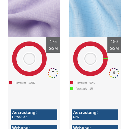
175
180
GSM
GSM
7
0
Polyester - 100%
Polyester - 99%
Antistatic - 1%
Ausrüstung:
Ausrüstung:
Hitze-Set
N/A
Webung:
Webung: