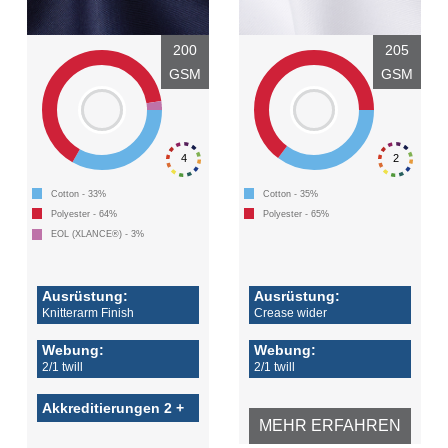
200
205
GSM
GSM
4
2
Cotton - 33%
Cotton - 35%
Polyester - 64%
Polyester - 65%
EOL (XLANCE®) - 3%
Ausrüstung:
Ausrüstung:
Knitterarm Finish
Crease wider
Webung:
Webung:
2/1 twill
2/1 twill
Akkreditierungen 2 +
MEHR ERFAHREN