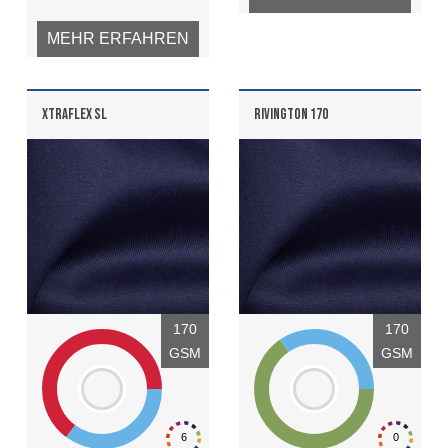
MEHR ERFAHREN
XTRAFLEX SL
RIVINGTON 170
170
170
GSM
GSM
6
0