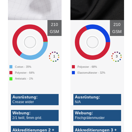
210
210
GSM
GSM
1
3
Cotton - 35%
Polyester - 68%
Polyester - 64%
Elastomultiester - 32%
Antistatic - 1%
Ausrüstung:
Ausrüstung:
Crease wider
N/A
Webung:
Webung:
2/1 twill, 9mm grid.
Fischgrätenmuster
Akkreditierungen 2 +
Akkreditierungen 3 +