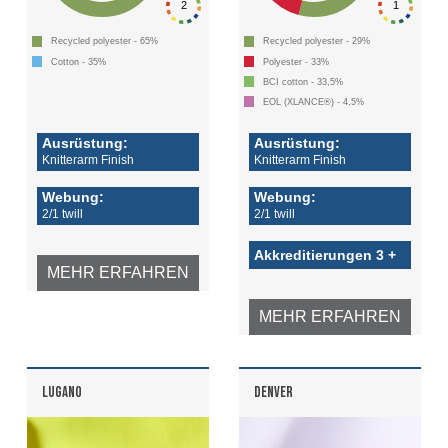
2
1
Recycled polyester - 65%
Recycled polyester - 29%
Cotton - 35%
Polyester - 33%
BCI cotton - 33,5%
EOL (XLANCE®) - 4,5%
Ausrüstung:
Ausrüstung:
Knitterarm Finish
Knitterarm Finish
Webung:
Webung:
2/1 twill
2/1 twill
Akkreditierungen 3 +
MEHR ERFAHREN
MEHR ERFAHREN
LUGANO
DENVER