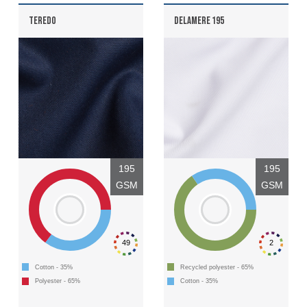
TEREDO
DELAMERE 195
195
195
GSM
GSM
49
2
Cotton - 35%
Recycled polyester - 65%
Polyester - 65%
Cotton - 35%