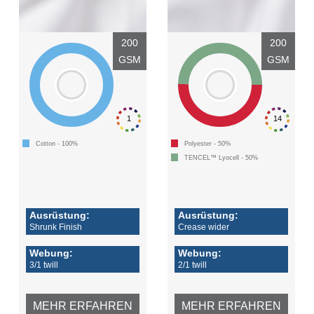
200
200
GSM
GSM
1
14
Cotton - 100%
Polyester - 50%
TENCEL™ Lyocell - 50%
Ausrüstung:
Ausrüstung:
Shrunk Finish
Crease wider
Webung:
Webung:
3/1 twill
2/1 twill
MEHR ERFAHREN
MEHR ERFAHREN