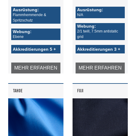
Ausrüstung:
Ausrüstung:
Flammhemmende &
N/A
Spritzschutz
Webung:
Webung:
2/1 twill, 7.5mm antistatic
Ebene
grid
Akkreditierungen 5 +
Akkreditierungen 3 +
MEHR ERFAHREN
MEHR ERFAHREN
TAHOE
FUJI