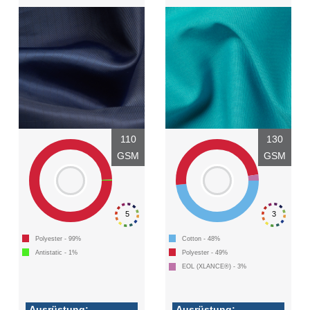
Einloggen
Anmelden
110
130
GSM
GSM
5
3
Polyester - 99%
Cotton - 48%
Antistatic - 1%
Polyester - 49%
EOL (XLANCE®) - 3%
Ausrüstung:
Ausrüstung: