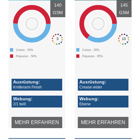
140
145
GSM
GSM
3
13
Cotton - 50%
Cotton - 35%
Polyester - 50%
Polyester - 65%
Ausrüstung:
Ausrüstung:
Knitterarm Finish
Crease wider
Webung:
Webung:
2/1 twill
Ebene
MEHR ERFAHREN
MEHR ERFAHREN