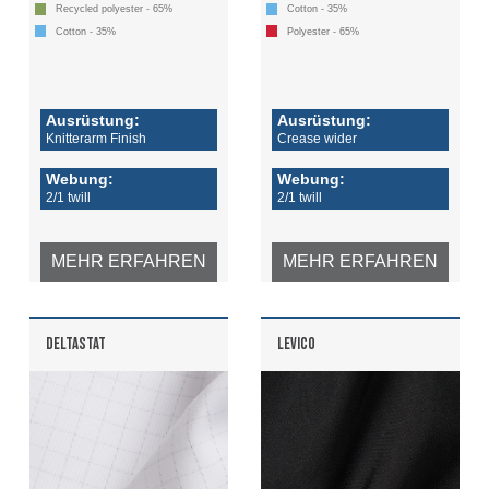
Recycled polyester - 65%
Cotton - 35%
Cotton - 35%
Polyester - 65%
Ausrüstung:
Ausrüstung:
Knitterarm Finish
Crease wider
Webung:
Webung:
2/1 twill
2/1 twill
MEHR ERFAHREN
MEHR ERFAHREN
DELTASTAT
LEVICO