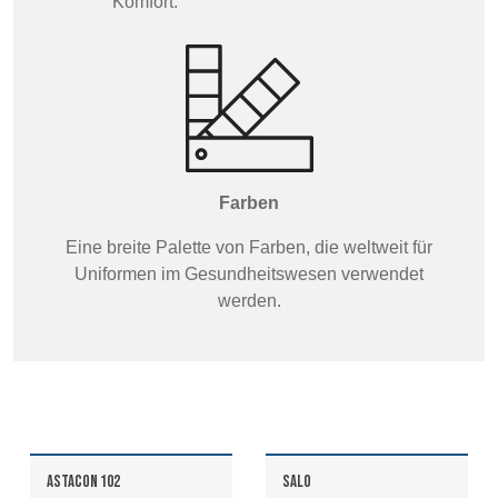
Komfort.
Discover
Products
Farben
Sustainability
Eine breite Palette von Farben, die weltweit für
Uniformen im Gesundheitswesen verwendet
Media
werden.
Veranstaltungen
Contact
Erweiterte Suche
ASTACON 102
SALO