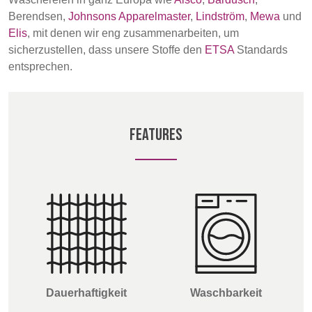
Berendsen,
Johnsons Apparelmaster
,
Lindström
,
Mewa
und
BELGIUM,
UK, NORTHERN
Elis
, mit denen wir eng zusammenarbeiten, um
DENMARK,
IRELAND &
sicherzustellen, dass unsere Stoffe den
ETSA
Standards
ICELAND,
REPUBLIC OF
entsprechen.
NORWAY &
IRELAND
SWEDEN
FEATURES
Dauerhaftigkeit
Waschbarkeit