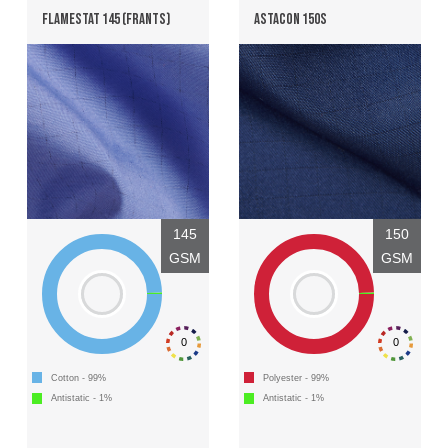
FLAMESTAT 145 (FRANTS)
ASTACON 150S
145
150
GSM
GSM
0
0
Cotton - 99%
Polyester - 99%
Antistatic - 1%
Antistatic - 1%