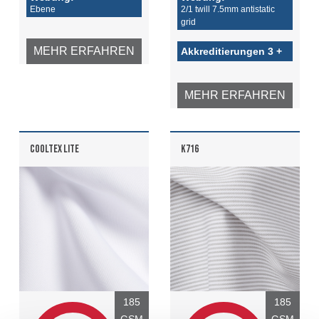
Ebene
2/1 twill 7.5mm antistatic
grid
MEHR ERFAHREN
Akkreditierungen 3 +
MEHR ERFAHREN
COOLTEX LITE
K716
185
185