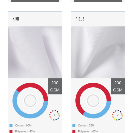
KIMI
PIQUE
200
200
GSM
GSM
1
2
Cotton - 60%
Cotton - 35%
Polyester - 40%
Polyester - 65%