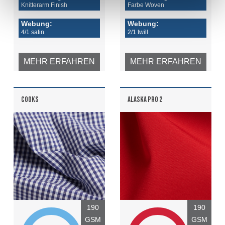
Knitterarm Finish
Farbe Woven
Webung:
Webung:
4/1 satin
2/1 twill
MEHR ERFAHREN
MEHR ERFAHREN
COOKS
ALASKA PRO 2
190
190
GSM
GSM