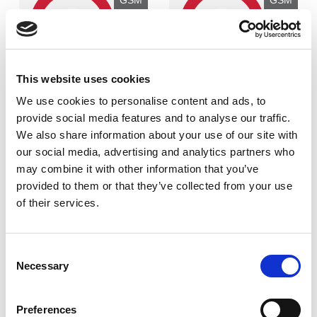
GSM
GSM
1
5
This website uses cookies
Cotton - 50%
Cotton - 35%
We use cookies to personalise content and ads, to
Polyester - 50%
Polyester - 65%
provide social media features and to analyse our traffic.
We also share information about your use of our site with
our social media, advertising and analytics partners who
Ausrüstung:
Ausrüstung:
may combine it with other information that you’ve
Knitterarm Finish
Farbe Woven
provided to them or that they’ve collected from your use
Webung:
Webung:
of their services.
4/1 satin
2/1 twill
MEHR ERFAHREN
MEHR ERFAHREN
Consent
Necessary
Selection
KIELDER 185
CHEFS
Preferences