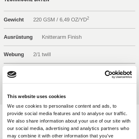
BELGIUM,
UK, NORTHERN
2
Gewicht
220 GSM / 6,49 OZ/YD
DENMARK,
IRELAND &
ICELAND,
REPUBLIC OF
NORWAY &
IRELAND
Ausrüstung
Knitterarm Finish
SWEDEN
Webung
2/1 twill
Zusammensetzung
65% Recycled polyester
35% Cotton
This website uses cookies
We use cookies to personalise content and ads, to
provide social media features and to analyse our traffic.
VERFÜGBARE FARBEN
We also share information about your use of our site with
our social media, advertising and analytics partners who
On-line Farben - Bitte kontaktieren Sie uns für Informationen
may combine it with other information that you’ve