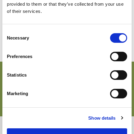
über neue Ergänzungen der Farbpalette , die über den
provided to them or that they’ve collected from your use
speziellen Farbstoff-Service einschließlich derjenigen, die
of their services.
auf Aufträge Mindest meterage unterliegen können
Consent
White
Necessary
Selection
002
Preferences
Hauptmerkmale & Akkreditierungen
Statistics
Marketing
Wichtige Merkmale
Recycelter Polyester aus REPREVE
BCI-Baumwolle
Dehnelastisch
Show details
Weiches Griffgefühl
Downloads