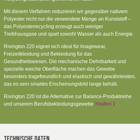
POLAND &
LITHUANIA &
SLOVAKIA
LATVIA
Products
Mit diesem Verfahren reduzieren wir gegenüber nativem
NAUMD 2026 (1)
FUTURE FORCES
Polyester nicht nur die verwendete Menge an Kunststoff –
(1)
Sustainability
das Polyesterrecycling erzeugt auch weniger
FINNLAND
FRANCE, ITALY,
Treibhausgase und spart sowohl Wasser als auch Energie.
MOROCCO,
Media
PORTUGAL, SPAIN
Rivington 220 eignet sich ideal für Imagewear,
& TUNISIA
Freizeitkleidung und Bekleidung für das
Veranstaltungen
Gesundheitswesen. Die mechanische Dehnbarkeit und
spezielle weiche Oberfläche machen das Gewebe
GERMANY,
HOLLAND
Contact
besonders tragefreundlich und elastisch und gewährleisten,
AUSTRIA &
SWITZERLAND
das es sein smartes Erscheinungsbild lange behält.
Erweiterte Suche
Rivington 220 ist die Alternative zur Balance-Produktreihe
und unserem Berufsbekleidungsgewebe
Xtraflex 1
.
TRUTHAHN
BULGARIA,
Einloggen
GREECE,
HUNGARY,
Anmelden
ROMANIA &
SLOVENIA
TECHNISCHE DATEN