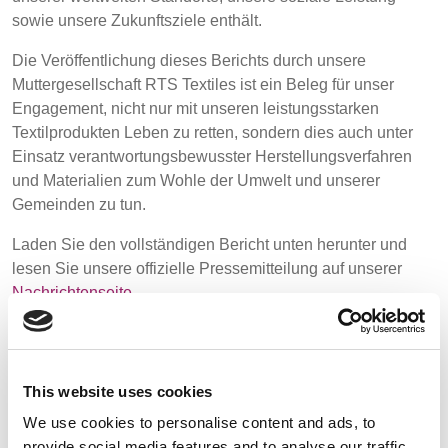
POLAND &
LITHUANIA &
sowie unsere Zukunftsziele enthält.
SLOVAKIA
LATVIA
Media
NAUMD 2026 (1)
FUTURE FORCES
Die Veröffentlichung dieses Berichts durch unsere
(1)
Muttergesellschaft RTS Textiles ist ein Beleg für unser
Veranstaltungen
FINNLAND
FRANCE, ITALY,
Engagement, nicht nur mit unseren leistungsstarken
MOROCCO,
Textilprodukten Leben zu retten, sondern dies auch unter
PORTUGAL, SPAIN
Contact
Einsatz verantwortungsbewusster Herstellungsverfahren
& TUNISIA
und Materialien zum Wohle der Umwelt und unserer
Erweiterte Suche
Gemeinden zu tun.
GERMANY,
HOLLAND
Einloggen
Laden Sie den vollständigen Bericht unten herunter und
AUSTRIA &
SWITZERLAND
lesen Sie unsere offizielle Pressemitteilung auf unserer
Nachrichtenseite
.
Anmelden
TRUTHAHN
BULGARIA,
GREECE,
HUNGARY,
This website uses cookies
KLICKEN SIE UNTEN, UM DEN BERICHT
ROMANIA &
We use cookies to personalise content and ads, to
SLOVENIA
HERUNTERZULADEN
provide social media features and to analyse our traffic.