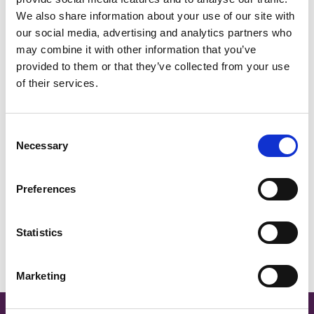
We also share information about your use of our site with
BELGIUM,
UK, NORTHERN
our social media, advertising and analytics partners who
DENMARK,
IRELAND &
may combine it with other information that you’ve
ICELAND,
REPUBLIC OF
provided to them or that they’ve collected from your use
NORWAY &
IRELAND
of their services.
SWEDEN
Consent
Necessary
Selection
Preferences
Statistics
Marketing
SITE MAP