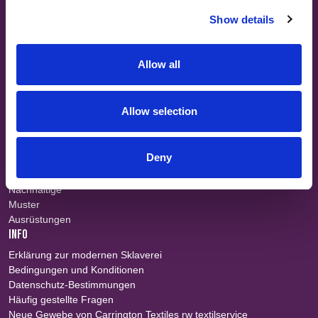
Show details
Über uns
Teams
Karriere
Allow all
Stoffsuche
Veranstaltungen
Kontakt
KURZSCHNITTE
Allow selection
Arbeitskleidung
Flammhemmend
Deny
Militär
Waterproof
Nachhaltige
Muster
Ausrüstungen
INFO
Erklärung zur modernen Sklaverei
Bedingungen und Konditionen
Datenschutz-Bestimmungen
Häufig gestellte Fragen
Neue Gewebe von Carrington Textiles rw textilservice