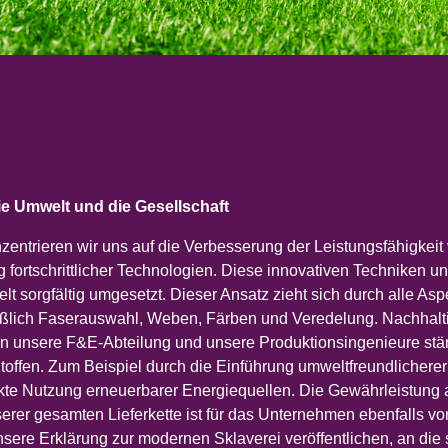
 & REPUBLIC
LAND
e Umwelt und die Gesellschaft
nzentrieren wir uns auf die Verbesserung der Leistungsfähigkeit
g fortschrittlicher Technologien. Diese innovativen Techniken
lt sorgfältig umgesetzt. Dieser Ansatz zieht sich durch alle As
ießlich Faserauswahl, Weben, Färben und Veredelung. Nachhaltig
ten unsere F&E-Abteilung und unsere Produktionsingenieure stä
Stoffen. Zum Beispiel durch die Einführung umweltfreundlicherer
rkte Nutzung erneuerbarer Energiequellen. Die Gewährleistun
erer gesamten Lieferkette ist für das Unternehmen ebenfalls v
sere Erklärung zur modernen Sklaverei veröffentlichen, an die 