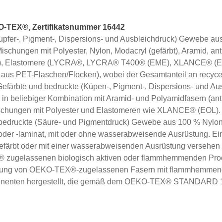
TEX®, Zertifikatsnummer 16442
Kupfer-, Pigment-, Dispersions- und Ausbleichdruck) Gewebe a
schungen mit Polyester, Nylon, Modacryl (gefärbt), Aramid, ant
), Elastomere (LYCRA®, LYCRA® T400® (EME), XLANCE® (EOL
aus PET-Flaschen/Flocken), wobei der Gesamtanteil an recycel
Gefärbte und bedruckte (Küpen-, Pigment-, Dispersions- und A
 beliebiger Kombination mit Aramid- und Polyamidfasern (antis
schungen mit Polyester und Elastomeren wie XLANCE® (EOL).
 bedruckte (Säure- und Pigmentdruck) Gewebe aus 100 % Nylon
oder -laminat, mit oder ohne wasserabweisende Ausrüstung. E
efärbt oder mit einer wasserabweisenden Ausrüstung versehen 
zugelassenen biologisch aktiven oder flammhemmenden Produ
dung von OEKO-TEX®-zugelassenen Fasern mit flammhemmend
nenten hergestellt, die gemäß dem OEKO-TEX® STANDARD 100 v