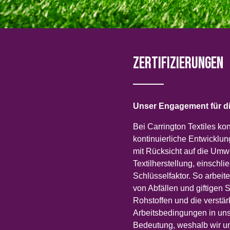
ICELAND, NORWAY &
IRELAND
SWEDEN
OF IRE
Zertifizierungen
Discover
Products
Unser Engagement für di
Bei Carrington Textiles ko
Sustainability
kontinuierliche Entwicklun
mit Rücksicht auf die Umwe
Media
Textilherstellung, einschl
Schlüsselfaktor. So arbei
Veranstaltungen
von Abfällen und giftigen 
Rohstoffen und die verstä
Contact
Arbeitsbedingungen in uns
Bedeutung, weshalb wir un