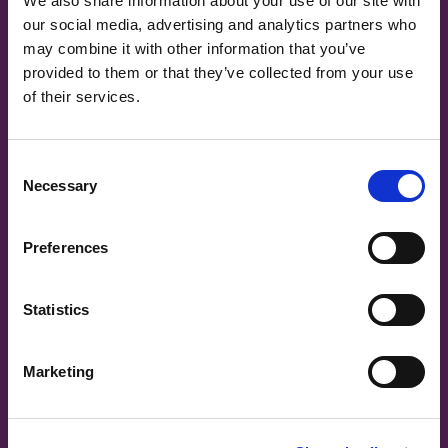
We also share information about your use of our site with
POLAND &
LITHUANIA &
Teams
Contact
our social media, advertising and analytics partners who
SLOVAKIA
LATVIA
Karriere
Stoffsuche
NAUMD 2026 (1)
FUTURE FORCES
may combine it with other information that you’ve
Veranstaltungen
(1)
Erweiterte Suche
provided to them or that they’ve collected from your use
Kontakt
FINNLAND
FRANCE, ITALY,
of their services.
KURZSCHNITTE
MOROCCO,
Einloggen
PORTUGAL, SPAIN
Arbeitskleidung
& TUNISIA
Flammhemmend
Consent
Anmelden
Militär
Necessary
Selection
Waterproof
Nachhaltige
GERMANY,
HOLLAND
Muster
AUSTRIA &
Preferences
Ausrüstungen
SWITZERLAND
INFO
Statistics
Erklärung zur modernen Sklaverei
TRUTHAHN
BULGARIA,
Bedingungen und Konditionen
Datenschutz-Bestimmungen
GREECE,
Marketing
Häufig gestellte Fragen
HUNGARY,
Neue Gewebe von Carrington Textiles rw textilservice
ROMANIA &
WRP
SLOVENIA