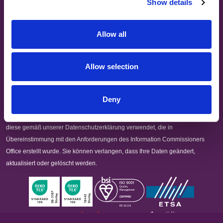
Show details
FOLLOW US
BELGIUM,
UK, NORTHERN
DENMARK,
IRELAND &
Allow all
Melden Sie sich an, um die neuesten Nachrichten von
ICELAND,
REPUBLIC OF
Carrington Textiles zu erhalten
NORWAY &
IRELAND
SWEDEN
Allow selection
Anmelden
Deny
Durch Anklicken dieses Kästchens erklären Sie sich damit einverstanden,
dass Carrington Textiles Daten und Informationen über Sie speichert und
diese gemäß unserer Datenschutzerklärung verwendet, die in
Übereinstimmung mit den Anforderungen des Information Commissioners
Office erstellt wurde. Sie können verlangen, dass Ihre Daten geändert,
aktualisiert oder gelöscht werden.