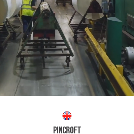
 & REPUBLIC
LAND
Pincroft