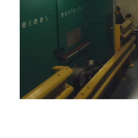
ICELAND, NORWAY &
IRELAND
SWEDEN
OF IRE
Sustainability
Media
Veranstaltungen
Contact
Erweiterte Suche
Einloggen
Anmelden