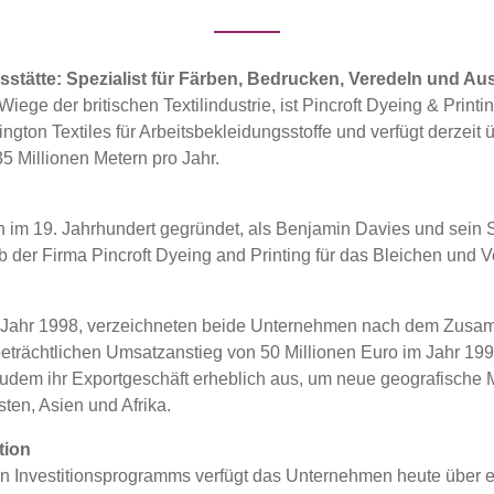
stätte: Spezialist für Färben, Bedrucken, Veredeln und Au
Wiege der britischen Textilindustrie, ist Pincroft Dyeing & Printi
ngton Textiles für Arbeitsbekleidungsstoffe und verfügt derzeit 
5 Millionen Metern pro Jahr.
ch im 19. Jahrhundert gegründet, als Benjamin Davies und sei
 der Firma Pincroft Dyeing and Printing für das Bleichen und V
im Jahr 1998, verzeichneten beide Unternehmen nach dem Zusa
beträchtlichen Umsatzanstieg von 50 Millionen Euro im Jahr 199
udem ihr Exportgeschäft erheblich aus, um neue geografische M
ten, Asien und Afrika.
tion
en Investitionsprogramms verfügt das Unternehmen heute über 