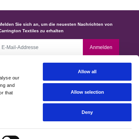
Melden Sie sich an, um die neuesten Nachrichten von
Carrington Textiles zu erhalten
Anmelden
Durch Anklicken dieses Kästchens erklären Sie sich damit
Allow all
einverstanden, dass Carrington Textiles Daten und Informationen über
alyse our
Sie speichert und diese gemäß unserer Datenschutzerklärung
ing and
verwendet, die in Übereinstimmung mit den Anforderungen des
Allow selection
r that
Information Commissioners Office erstellt wurde. Sie können verlangen,
dass Ihre Daten geändert, aktualisiert oder gelöscht werden.
Deny