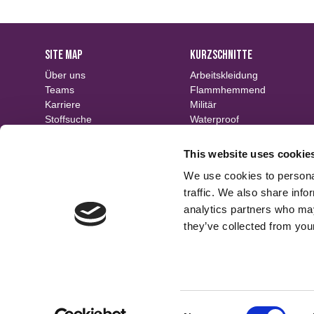
SITE MAP
KURZSCHNITTE
Über uns
Arbeitskleidung
Teams
Flammhemmend
Karriere
Militär
Stoffsuche
Waterproof
Veranstaltungen
Nachhaltige
Kontakt
Muster
This website uses cookie
Ausrüstungen
We use cookies to personal
traffic. We also share info
analytics partners who may
they’ve collected from your
Consent