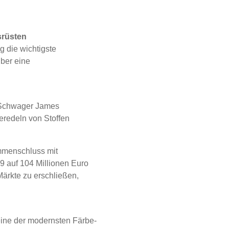
srüsten
ng die wichtigste
über eine
n Schwager James
eredeln von Stoffen
mmenschluss mit
9 auf 104 Millionen Euro
ärkte zu erschließen,
eine der modernsten Färbe-