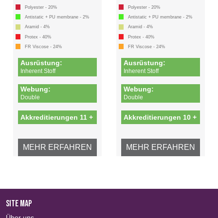
Polyester - 20%
Polyester - 20%
Antistatic + PU membrane - 2%
Antistatic + PU membrane - 2%
Aramid - 4%
Aramid - 4%
Protex - 40%
Protex - 40%
FR Viscose - 24%
FR Viscose - 24%
Ausrüstung:
Ausrüstung:
Inherent Stoff
Inherent Stoff
Webung:
Webung:
Double
Double
Akkreditierungen 11 +
Akkreditierungen 10 +
MEHR ERFAHREN
MEHR ERFAHREN
SITE MAP
Über uns