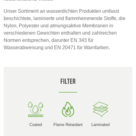
POLAND &
LITHUANIA &
SLOVAKIA
LATVIA
Unser Sortiment an wasserdichten Produkten umfasst
NAUMD 2026 (1)
FUTURE FORCES
beschichtete, laminierte und flammhemmende Stoffe, die
(1)
Nylon, Polyester und atmungsaktive Membranen in
FINNLAND
FRANCE, ITALY,
verschiedenen Gewichten enthalten und zahlreichen
MOROCCO,
Normen entsprechen, darunter EN 343 für
PORTUGAL, SPAIN
Wasserabweisung und EN 20471 für Warnfarben.
& TUNISIA
GERMANY,
HOLLAND
Discover
AUSTRIA &
Filter
SWITZERLAND
Products
Sustainability
TRUTHAHN
BULGARIA,
GREECE,
HUNGARY,
Media
ROMANIA &
Coated
Flame Retardant
Laminated
SLOVENIA
Veranstaltungen