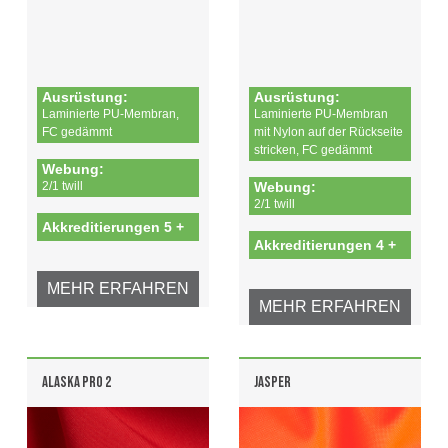
Ausrüstung:
Ausrüstung:
Laminierte PU-Membran,
Laminierte PU-Membran
FC gedämmt
mit Nylon auf der Rückseite
stricken, FC gedämmt
Webung:
2/1 twill
Webung:
2/1 twill
Akkreditierungen 5 +
Akkreditierungen 4 +
MEHR ERFAHREN
MEHR ERFAHREN
ALASKA PRO 2
JASPER