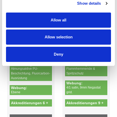
Show details
GSM
GSM
Allow all
1
2
Allow selection
Polyester - 99%
Cotton - 50%
Antistatic - 1%
Polyester - 49%
Antistatic + PU membrane - 1%
Deny
Ausrüstung:
Ausrüstung:
Atmungsaktive PU-
Flammhemmende &
Beschichtung, Fluorcarbon-
Spritzschutz
Ausrüstung
Webung:
Webung:
4/1 satin, 9mm Negastat
Ebene
grid.
Akkreditierungen 6 +
Akkreditierungen 9 +