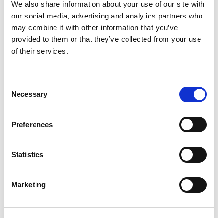
Ausrüstung
We also share information about your use of our site with
Webung:
our social media, advertising and analytics partners who
Ebene
Webung:
Ebene
may combine it with other information that you’ve
Akkreditierungen 4 +
provided to them or that they’ve collected from your use
Akkreditierungen 4 +
of their services.
MEHR ERFAHREN
MEHR ERFAHREN
Consent
Necessary
Selection
QUEST
FLAMESTAT SATIN 225 PRO2
Preferences
Statistics
Marketing
210
275