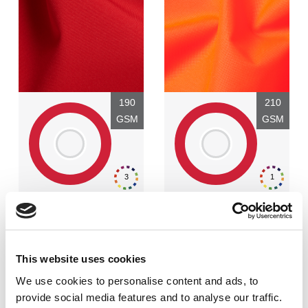
190
210
GSM
GSM
3
1
Polyester - 100%
Polyester - 100%
This website uses cookies
Ausrüstung:
Ausrüstung:
We use cookies to personalise content and ads, to
Laminierte PU-Membran,
Atmungsaktive PU-
FC gedämmt
Beschichtung, Fluorcarbon-
provide social media features and to analyse our traffic.