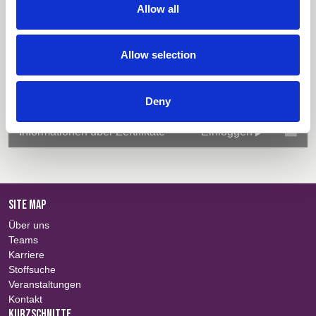
Alles auswählen
Einloggen
Allow all
EN 13034
EN 343
Stoffzusammenfassung
Einloggen
RIS-3279-TOM (Previously GORT 3279)
Allow selection
Technische Informationen
Einloggen
Farbinformationen
Einloggen
Deny
Informationen über Zertifikate
Einloggen
SITE MAP
Über uns
Teams
Karriere
Stoffsuche
Veranstaltungen
Kontakt
KURZSCHNITTE