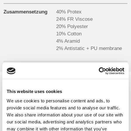
Zusammensetzung
40% Protex
BELGIUM,
UK, NORTHERN
DENMARK,
IRELAND &
24% FR Viscose
ICELAND,
REPUBLIC OF
20% Polyester
NORWAY &
IRELAND
10% Cotton
SWEDEN
4% Aramid
2% Antistatic + PU membrane
VERFÜGBARE FARBEN
This website uses cookies
On-line Farben - Bitte kontaktieren Sie uns für Informationen
We use cookies to personalise content and ads, to
über neue Ergänzungen der Farbpalette , die über den
provide social media features and to analyse our traffic.
speziellen Farbstoff-Service einschließlich derjenigen, die
We also share information about your use of our site with
auf Aufträge Mindest meterage unterliegen können
our social media, advertising and analytics partners who
may combine it with other information that you’ve