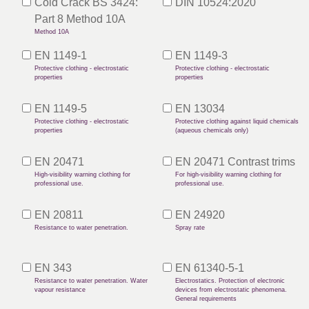
Cold Crack BS 3424:
DIN 10524:2020
Part 8 Method 10A
Method 10A
EN 1149-1
EN 1149-3
Protective clothing - electrostatic
Protective clothing - electrostatic
properties
properties
EN 1149-5
EN 13034
Protective clothing - electrostatic
Protective clothing against liquid chemicals
properties
(aqueous chemicals only)
EN 20471
EN 20471 Contrast trims
High-visibility warning clothing for
For high-visibility warning clothing for
professional use.
professional use.
EN 20811
EN 24920
Resistance to water penetration.
Spray rate
EN 343
EN 61340-5-1
Resistance to water penetration. Water
Electrostatics. Protection of electronic
vapour resistance
devices from electrostatic phenomena.
General requirements