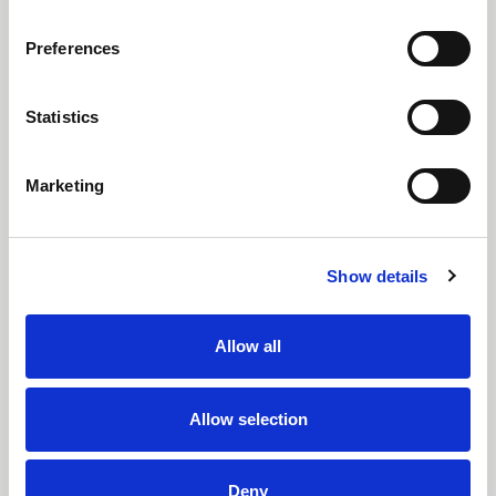
Spritzschutz
Preferences
Flammschutzausrüstung
Statistics
+ hoch
abriebbeständiger Druck
Marketing
Flame retardant Non-
PFAS
Show details
Flammschutz,
Splashgard
Allow all
Hitze-Set
Allow selection
Fischgrätenmuster
Deny