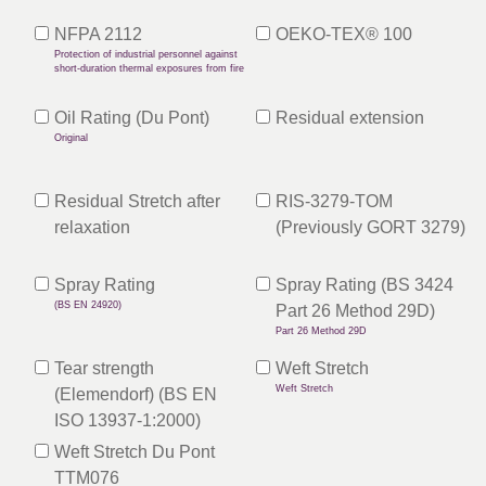
NFPA 2112
OEKO-TEX® 100
Protection of industrial personnel against
short-duration thermal exposures from fire
Oil Rating (Du Pont)
Residual extension
Original
Residual Stretch after
RIS-3279-TOM
relaxation
(Previously GORT 3279)
Spray Rating
Spray Rating (BS 3424
(BS EN 24920)
Part 26 Method 29D)
Part 26 Method 29D
Tear strength
Weft Stretch
Weft Stretch
(Elemendorf) (BS EN
ISO 13937-1:2000)
Weft Stretch Du Pont
TTM076