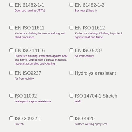
EN 61482-1-1
EN 61482-1-2
Open arc ranking (ATPV)
Box test (Class I)
EN ISO 11611
EN ISO 11612
Protective clothing for use in welding and
Protective clothing. Clothing to protect
allied processes.
against heat and flame.
EN ISO 14116
EN ISO 9237
Protective clothing. Protection against heat
Air Permeability
and flame. Limited flame spread materials,
material assemblies and clothing.
EN ISO9237
Hydrolysis resistant
Air Permeability
ISO 11092
ISO 14704-1 Stretch
Waterproof vapour resistance
Weft
ISO 20932-1
ISO 4920
Stretch
Surface wetting spray test