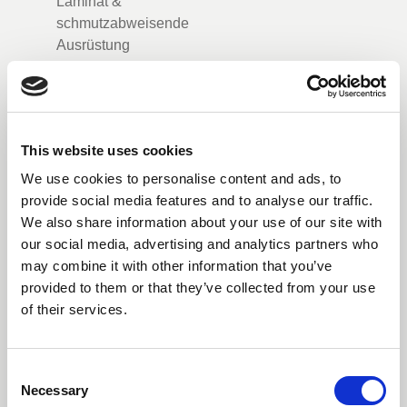
Laminat &
schmutzabweisende
Ausrüstung
Farbe Woven
This website uses cookies
Crease wider
We use cookies to personalise content and ads, to
provide social media features and to analyse our traffic.
We also share information about your use of our site with
Knitterarm Finish
our social media, advertising and analytics partners who
may combine it with other information that you’ve
provided to them or that they’ve collected from your use
of their services.
Flammhemmend
Consent
Necessary
Selection
Flammhemmende &