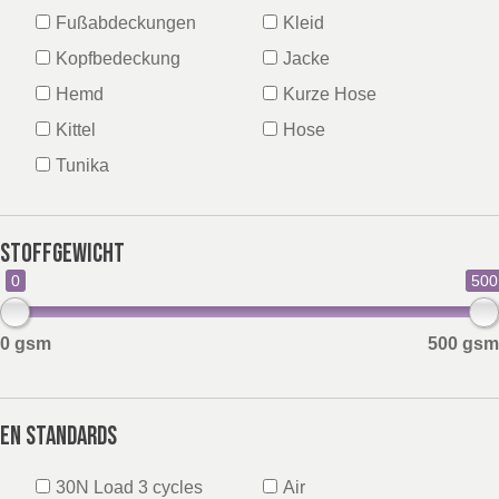
Fußabdeckungen
Kleid
BELGIUM,
UK, NORTHERN
Kopfbedeckung
Jacke
DENMARK,
IRELAND &
Hemd
Kurze Hose
ICELAND,
REPUBLIC OF
NORWAY &
IRELAND
Kittel
Hose
SWEDEN
Tunika
Discover
Stoffgewicht
Products
0
500
Sustainability
0 gsm
500 gsm
Media
EN Standards
Veranstaltungen
30N Load 3 cycles
Air