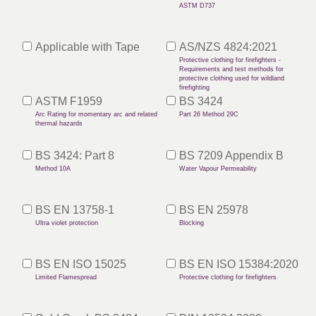
Contact
ASTM D737
Erweiterte Suche
Applicable with Tape
AS/NZS 4824:2021
Protective clothing for firefighters -
Requirements and test methods for
Einloggen
protective clothing used for wildland
firefighting
ASTM F1959
BS 3424
Anmelden
Arc Rating for momentary arc and related
Part 26 Method 29C
thermal hazards
BS 3424: Part 8
BS 7209 Appendix B
Method 10A
Water Vapour Permeability
BS EN 13758-1
BS EN 25978
Ultra violet protection
Blocking
BS EN ISO 15025
BS EN ISO 15384:2020
Limited Flamespread
Protective clothing for firefighters