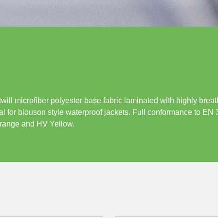
 & REPUBLIC
LAND
 twill microfiber polyester base fabric laminated with highly bre
 for blouson style waterproof jackets. Full conformance to EN 
range and HV Yellow.