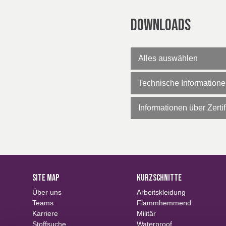
EN 343
Downloads
Alles auswählen
Technische Information
Informationen über Zertif
SITE MAP
KURZSCHNITTE
Über uns
Arbeitskleidung
Teams
Flammhemmend
Karriere
Militär
Stoffsuche
Waterproof