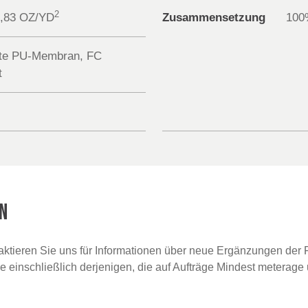
2
3,83 OZ/YD
Zusammensetzung
100
rte PU-Membran, FC
t
N
taktieren Sie uns für Informationen über neue Ergänzungen der F
ce einschließlich derjenigen, die auf Aufträge Mindest meterage