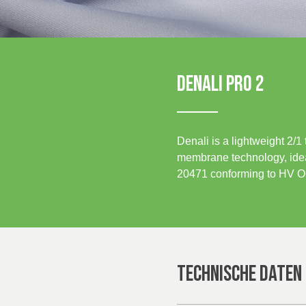
ICELAND, NORWAY &
IRELAND
Sustainability
SWEDEN
OF IRE
Media
DENALI PRO 2
Veranstaltungen
Contact
Denali is a lightweight 2/1
Erweiterte Suche
membrane technology, ideal
20471 conforming to HV O
Einloggen
Anmelden
TECHNISCHE DATEN