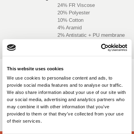
24% FR Viscose
20% Polyester
BELGIUM,
UK, NORTHERN
DENMARK,
IRELAND &
10% Cotton
ICELAND,
REPUBLIC OF
4% Aramid
NORWAY &
IRELAND
2% Antistatic + PU membrane
SWEDEN
This website uses cookies
VERFÜGBARE FARBEN
We use cookies to personalise content and ads, to
provide social media features and to analyse our traffic.
On-line Farben - Bitte kontaktieren Sie uns für Informationen
We also share information about your use of our site with
über neue Ergänzungen der Farbpalette , die über den
our social media, advertising and analytics partners who
speziellen Farbstoff-Service einschließlich derjenigen, die
may combine it with other information that you’ve
auf Aufträge Mindest meterage unterliegen können
provided to them or that they’ve collected from your use
of their services.