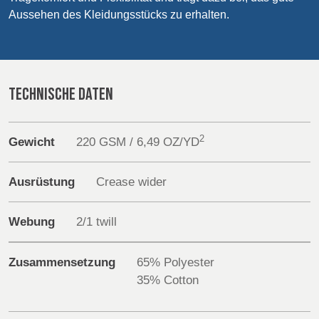
POLAND &
LITHUANIA &
Aussehen des Kleidungsstücks zu erhalten.
SLOVAKIA
LATVIA
Sustainability
NAUMD 2026 (1)
FUTURE FORCES
(1)
FINNLAND
FRANCE, ITALY,
Media
MOROCCO,
TECHNISCHE DATEN
PORTUGAL, SPAIN
Veranstaltungen
& TUNISIA
2
Contact
Gewicht
220 GSM / 6,49 OZ/YD
GERMANY,
HOLLAND
AUSTRIA &
Erweiterte Suche
Ausrüstung
Crease wider
SWITZERLAND
Einloggen
Webung
2/1 twill
TRUTHAHN
BULGARIA,
Anmelden
GREECE,
Zusammensetzung
65% Polyester
HUNGARY,
35% Cotton
ROMANIA &
SLOVENIA