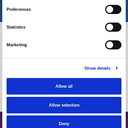
Wichtige Merkmale
Preferences
UV-Schutzfaktor
Pflegeleichte Ausrüstung
OEKO-TEX®-zertifiziert
Statistics
Stretch-Eigenschaften
Downloads
Marketing
Alles auswählen
Einloggen
Stoffzusammenfassung
Einloggen
Show details
Technische Informationen
Einloggen
Allow all
Farbinformationen
Einloggen
Allow selection
SITE MAP
Deny