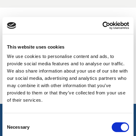
BELGIUM,
UK, NORTHERN
DENMARK,
IRELAND &
VERFÜGBARE FARBEN
ICELAND,
REPUBLIC OF
NORWAY &
IRELAND
On-line Farben - Bitte kontaktieren Sie uns für Informationen
SWEDEN
über neue Ergänzungen der Farbpalette , die über den
This website uses cookies
speziellen Farbstoff-Service einschließlich derjenigen, die
We use cookies to personalise content and ads, to
auf Aufträge Mindest meterage unterliegen können
provide social media features and to analyse our traffic.
We also share information about your use of our site with
our social media, advertising and analytics partners who
Navy
Black
321
400
may combine it with other information that you’ve
provided to them or that they’ve collected from your use
of their services.
Hauptmerkmale & Akkreditierungen
Consent
Necessary
Selection