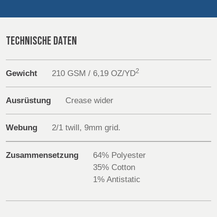
Products
POLAND &
LITHUANIA &
SLOVAKIA
LATVIA
NAUMD 2026 (1)
FUTURE FORCES
Sustainability
(1)
TECHNISCHE DATEN
FINNLAND
FRANCE, ITALY,
Media
MOROCCO,
PORTUGAL, SPAIN
2
Gewicht
210 GSM / 6,19 OZ/YD
Veranstaltungen
& TUNISIA
Contact
Ausrüstung
Crease wider
GERMANY,
HOLLAND
AUSTRIA &
Erweiterte Suche
Webung
2/1 twill, 9mm grid.
SWITZERLAND
Einloggen
Zusammensetzung
64% Polyester
TRUTHAHN
BULGARIA,
35% Cotton
GREECE,
Anmelden
1% Antistatic
HUNGARY,
ROMANIA &
SLOVENIA