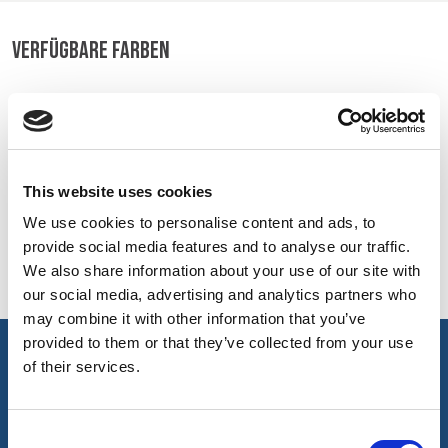
BELGIUM,
UK, NORTHERN
VERFÜGBARE FARBEN
DENMARK,
IRELAND &
ICELAND,
REPUBLIC OF
On-line Farben - Bitte kontaktieren Sie uns für Informationen
NORWAY &
IRELAND
über neue Ergänzungen der Farbpalette , die über den
SWEDEN
speziellen Farbstoff-Service einschließlich derjenigen, die
auf Aufträge Mindest meterage unterliegen können
This website uses cookies
We use cookies to personalise content and ads, to
White
provide social media features and to analyse our traffic.
002
We also share information about your use of our site with
our social media, advertising and analytics partners who
may combine it with other information that you’ve
provided to them or that they’ve collected from your use
Hauptmerkmale & Akkreditierungen
of their services.
Wichtige Merkmale
Consent