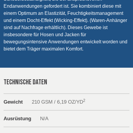
POLAND &
LITHUANIA &
Endanwendungen gefordert ist. Sie kombiniert diese mit
Products
SLOVAKIA
LATVIA
einem Optimum an Elastizität, Feuchtigkeitsmanagement
NAUMD 2026 (1)
FUTURE FORCES
und einem Docht-Effekt (Wicking-Effekt). (Waren-Anhänger
(1)
Sustainability
FINNLAND
FRANCE, ITALY,
sind auf Nachfrage erhältlich). Dieses Gewebe ist
MOROCCO,
insbesondere für Hosen und Jacken für
Media
PORTUGAL, SPAIN
bewegungsintensive Anwendungen entwickelt worden und
& TUNISIA
bietet dem Träger maximalen Komfort.
Veranstaltungen
GERMANY,
HOLLAND
Contact
AUSTRIA &
SWITZERLAND
TECHNISCHE DATEN
Erweiterte Suche
Einloggen
TRUTHAHN
BULGARIA,
2
Gewicht
210 GSM / 6,19 OZ/YD
GREECE,
HUNGARY,
Anmelden
Ausrüstung
N/A
ROMANIA &
SLOVENIA