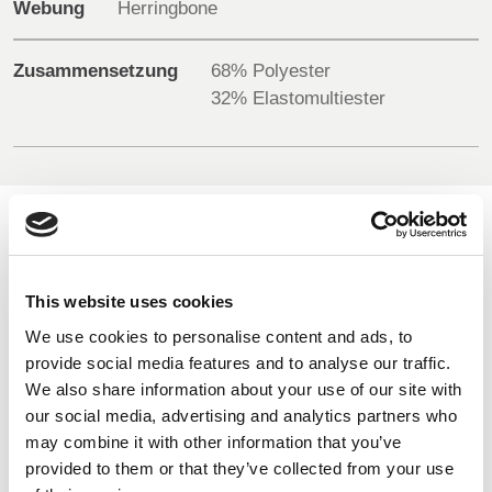
Webung
Herringbone
BELGIUM,
UK, NORTHERN
Zusammensetzung
68% Polyester
DENMARK,
IRELAND &
ICELAND,
REPUBLIC OF
32% Elastomultiester
NORWAY &
IRELAND
SWEDEN
VERFÜGBARE FARBEN
On-line Farben - Bitte kontaktieren Sie uns für Informationen
This website uses cookies
über neue Ergänzungen der Farbpalette , die über den
We use cookies to personalise content and ads, to
speziellen Farbstoff-Service einschließlich derjenigen, die
provide social media features and to analyse our traffic.
auf Aufträge Mindest meterage unterliegen können
We also share information about your use of our site with
our social media, advertising and analytics partners who
may combine it with other information that you’ve
High Vis Yellow
High Vis Orange
Black
602
4130
506
provided to them or that they’ve collected from your use