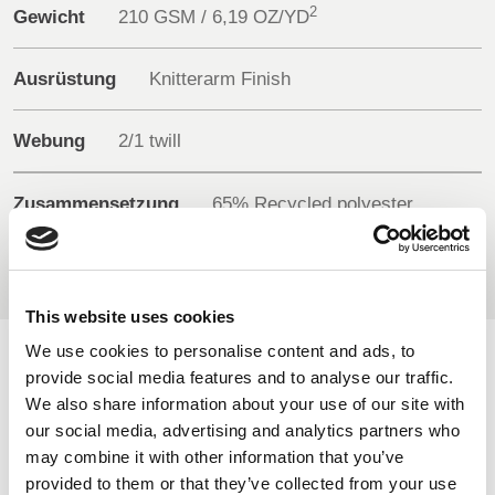
2
Gewicht
210 GSM / 6,19 OZ/YD
BELGIUM,
UK, NORTHERN
DENMARK,
IRELAND &
Ausrüstung
Knitterarm Finish
ICELAND,
REPUBLIC OF
NORWAY &
IRELAND
Webung
2/1 twill
SWEDEN
Zusammensetzung
65% Recycled polyester
35% Cotton
This website uses cookies
We use cookies to personalise content and ads, to
VERFÜGBARE FARBEN
provide social media features and to analyse our traffic.
We also share information about your use of our site with
On-line Farben - Bitte kontaktieren Sie uns für Informationen
our social media, advertising and analytics partners who
über neue Ergänzungen der Farbpalette , die über den
may combine it with other information that you’ve
speziellen Farbstoff-Service einschließlich derjenigen, die
provided to them or that they’ve collected from your use