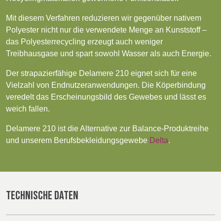
POLAND &
LITHUANIA &
SLOVAKIA
LATVIA
Products
Mit diesem Verfahren reduzieren wir gegenüber nativem
NAUMD 2026 (1)
FUTURE FORCES
Polyester nicht nur die verwendete Menge an Kunststoff –
(1)
Sustainability
das Polyesterrecycling erzeugt auch weniger
FINNLAND
FRANCE, ITALY,
Treibhausgase und spart sowohl Wasser als auch Energie.
MOROCCO,
Media
PORTUGAL, SPAIN
Der strapazierfähige Delamere 210 eignet sich für eine
& TUNISIA
Vielzahl von Endnutzeranwendungen. Die Köperbindung
Veranstaltungen
veredelt das Erscheinungsbild des Gewebes und lässt es
weich fallen.
GERMANY,
HOLLAND
Contact
AUSTRIA &
Delamere 210 ist die Alternative zur Balance-Produktreihe
SWITZERLAND
Erweiterte Suche
und unserem Berufsbekleidungsgewebe
Delta
.
Einloggen
TRUTHAHN
BULGARIA,
GREECE,
HUNGARY,
Anmelden
TECHNISCHE DATEN
ROMANIA &
SLOVENIA