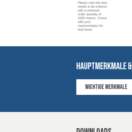
Please note this item
needs to be ordered
with a minimum
order quantity of
2000 metres. Check
with your
representative for
lead times
Hauptmerkmale &
Wichtige Merkmale