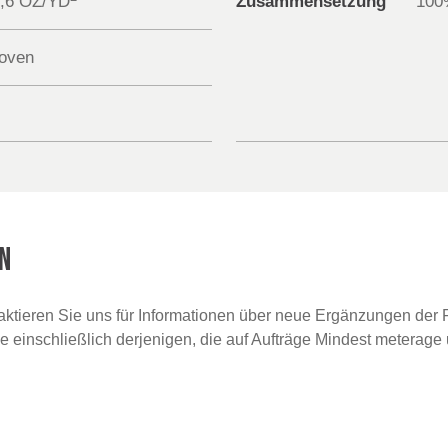
5,6 OZ/YD
Zusammensetzung
100
oven
N
taktieren Sie uns für Informationen über neue Ergänzungen der F
ce einschließlich derjenigen, die auf Aufträge Mindest meterage