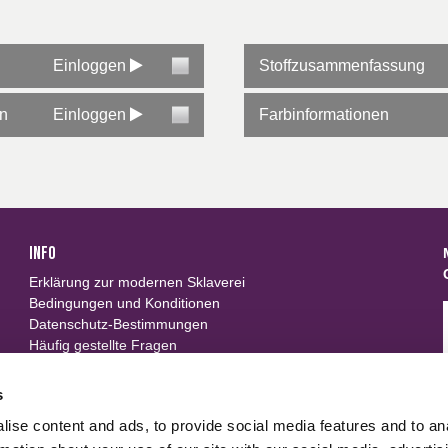
Einloggen
Stoffzusammenfassung
en
Einloggen
Farbinformationen
INFO
Erklärung zur modernen Sklaverei
Bedingungen und Konditionen
Datenschutz-Bestimmungen
Häufig gestellte Fragen
Neue Gewebe von Carrington Textiles rw textilservice
WRP
s
ise content and ads, to provide social media features and to an
FOLLOW US