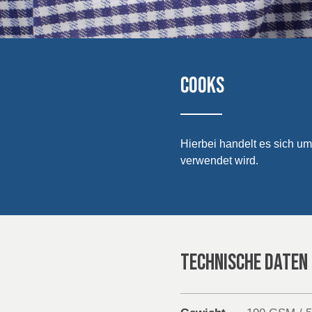
Sustainability
ICELAND, NORWAY &
IRELAND
SWEDEN
OF IRE
Media
Veranstaltungen
COOKS
Contact
Erweiterte Suche
Hierbei handelt es sich um
verwendet wird.
Einloggen
Anmelden
TECHNISCHE DATEN