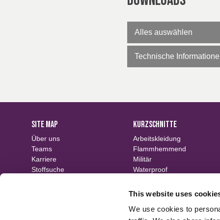
Downloads
Alles auswählen
Technische Information
SITE MAP
KURZSCHNITTE
Über uns
Arbeitskleidung
Teams
Flammhemmend
Karriere
Militär
Stoffsuche
Waterproof
Veranstaltungen
Nachhaltige
Kontakt
Muster
This website uses cookie
Ausrüstungen
We use cookies to personal