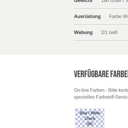
Gewicht
190 GSM / 
Ausrüstung
Farbe W
Webung
2/1 twill
VERFÜGBARE FARBE
On-line Farben - Bitte kon
speziellen Farbstoff-Servi
Blue / White
Check
001