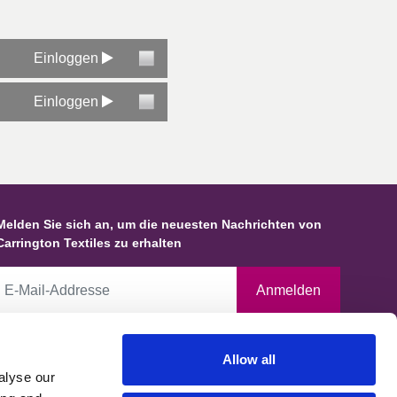
Einloggen
Einloggen
Melden Sie sich an, um die neuesten Nachrichten von
Carrington Textiles zu erhalten
Anmelden
Durch Anklicken dieses Kästchens erklären Sie sich damit
Allow all
einverstanden, dass Carrington Textiles Daten und Informationen über
alyse our
Sie speichert und diese gemäß unserer Datenschutzerklärung