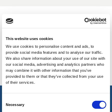
BELGIUM,
UK, NORTHERN
DENMARK,
IRELAND &
VERFÜGBARE FARBEN
ICELAND,
REPUBLIC OF
NORWAY &
IRELAND
On-line Farben - Bitte kontaktieren Sie uns für Informationen
SWEDEN
über neue Ergänzungen der Farbpalette , die über den
This website uses cookies
speziellen Farbstoff-Service einschließlich derjenigen, die
We use cookies to personalise content and ads, to
auf Aufträge Mindest meterage unterliegen können
provide social media features and to analyse our traffic.
We also share information about your use of our site with
our social media, advertising and analytics partners who
White
White
002
23
may combine it with other information that you’ve
provided to them or that they’ve collected from your use
of their services.
Hauptmerkmale & Akkreditierungen
Consent
Necessary
Selection