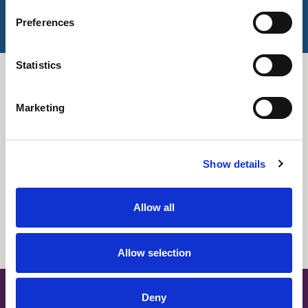
Wichtige Merkmale
Preferences
Geeignet für die industrielle Reinigung
UV-Schutzfaktor
Pflegeleichte Ausrüstung
Statistics
OEKO-TEX®-zertifiziert
Downloads
Marketing
Alles auswählen
Einloggen
Stoffzusammenfassung
Einloggen
Show details
Technische Informationen
Einloggen
Allow all
Farbinformationen
Einloggen
Allow selection
SITE MAP
Deny