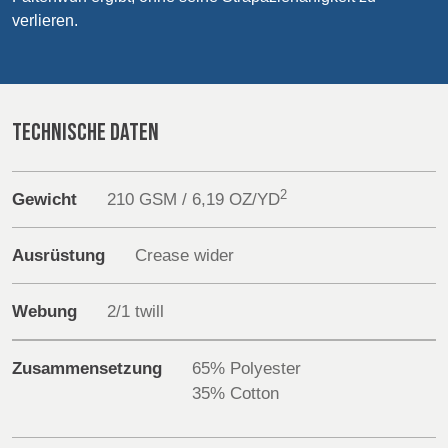
POLAND &
LITHUANIA &
verlieren.
SLOVAKIA
LATVIA
Sustainability
NAUMD 2026 (1)
FUTURE FORCES
(1)
FINNLAND
FRANCE, ITALY,
Media
MOROCCO,
TECHNISCHE DATEN
PORTUGAL, SPAIN
Veranstaltungen
& TUNISIA
2
Contact
Gewicht
210 GSM / 6,19 OZ/YD
GERMANY,
HOLLAND
AUSTRIA &
Erweiterte Suche
Ausrüstung
Crease wider
SWITZERLAND
Einloggen
Webung
2/1 twill
TRUTHAHN
BULGARIA,
Anmelden
GREECE,
Zusammensetzung
65% Polyester
HUNGARY,
35% Cotton
ROMANIA &
SLOVENIA