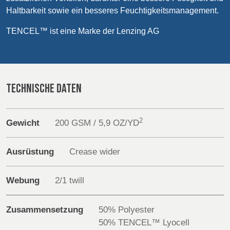
POLAND &
LITHUANIA &
Haltbarkeit sowie ein besseres Feuchtigkeitsmanagement.
SLOVAKIA
LATVIA
Products
NAUMD 2026 (1)
FUTURE FORCES
TENCEL™ ist eine Marke der Lenzing AG
(1)
Sustainability
FINNLAND
FRANCE, ITALY,
MOROCCO,
PORTUGAL, SPAIN
Media
& TUNISIA
TECHNISCHE DATEN
Veranstaltungen
GERMANY,
HOLLAND
2
Gewicht
200 GSM / 5,9 OZ/YD
Contact
AUSTRIA &
SWITZERLAND
Erweiterte Suche
Ausrüstung
Crease wider
TRUTHAHN
BULGARIA,
Einloggen
Webung
2/1 twill
GREECE,
HUNGARY,
Anmelden
ROMANIA &
Zusammensetzung
50% Polyester
SLOVENIA
50% TENCEL™ Lyocell