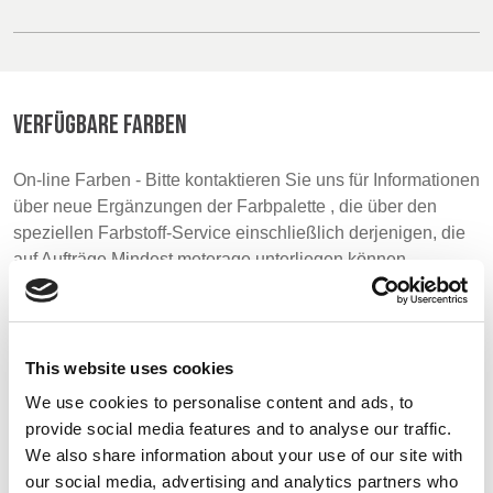
BELGIUM,
UK, NORTHERN
DENMARK,
IRELAND &
ICELAND,
REPUBLIC OF
VERFÜGBARE FARBEN
NORWAY &
IRELAND
SWEDEN
On-line Farben - Bitte kontaktieren Sie uns für Informationen
über neue Ergänzungen der Farbpalette , die über den
speziellen Farbstoff-Service einschließlich derjenigen, die
auf Aufträge Mindest meterage unterliegen können
White
Pale Grey
Yellow
002
178
2133
This website uses cookies
We use cookies to personalise content and ads, to
Apple
Lilac
Cranberry
provide social media features and to analyse our traffic.
2118
1058
545
We also share information about your use of our site with
our social media, advertising and analytics partners who