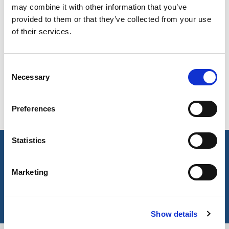
Blackberry
Turquoise
Sky
may combine it with other information that you’ve
4099
619
112
provided to them or that they’ve collected from your use
of their services.
Crossdyed Navy
Marine
Navy
321C
3218
321
Consent
Necessary
Selection
Raven
Super Black
4119
661
Preferences
Statistics
Hauptmerkmale & Akkreditierungen
Marketing
Wichtige Merkmale
Geeignet für die industrielle Reinigung
Hohe Farbechtheit.
Show details
Mit umweltfreundlichen Fasern