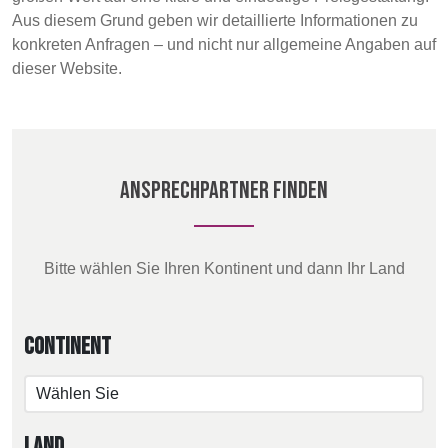
POLAND &
LITHUANIA &
Aus diesem Grund geben wir detaillierte Informationen zu
SLOVAKIA
LATVIA
konkreten Anfragen – und nicht nur allgemeine Angaben auf
NAUMD 2026 (1)
FUTURE FORCES
Discover
dieser Website.
(1)
FINNLAND
FRANCE, ITALY,
Products
MOROCCO,
PORTUGAL, SPAIN
Sustainability
& TUNISIA
Ansprechpartner finden
Media
GERMANY,
HOLLAND
AUSTRIA &
Veranstaltungen
SWITZERLAND
Bitte wählen Sie Ihren Kontinent und dann Ihr Land
Contact
TRUTHAHN
BULGARIA,
Continent
GREECE,
Erweiterte Suche
HUNGARY,
ROMANIA &
Einloggen
SLOVENIA
Land