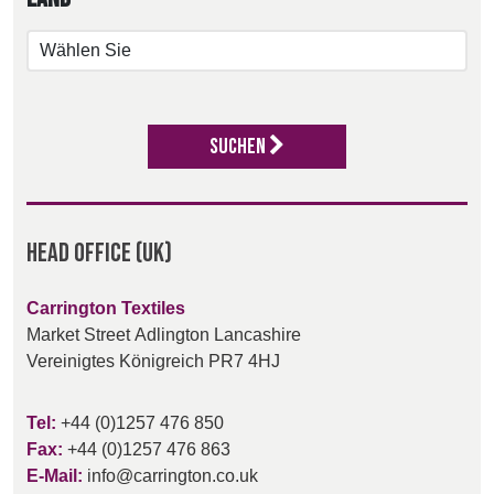
Anmelden
BELGIUM,
UK, NORTHERN
DENMARK,
IRELAND &
ICELAND,
REPUBLIC OF
NORWAY &
IRELAND
Suchen
SWEDEN
Head Office (UK)
Carrington Textiles
Market Street
Adlington
Lancashire
Vereinigtes Königreich
PR7 4HJ
Tel:
+44 (0)1257 476 850
Fax:
+44 (0)1257 476 863
E-Mail:
info@carrington.co.uk