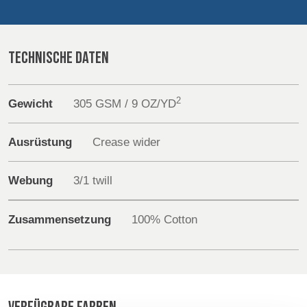
POLAND &
LITHUANIA &
SLOVAKIA
LATVIA
Sustainability
NAUMD 2026 (1)
FUTURE FORCES
(1)
TECHNISCHE DATEN
Media
FINNLAND
FRANCE, ITALY,
MOROCCO,
Veranstaltungen
PORTUGAL, SPAIN
2
Gewicht
305 GSM / 9 OZ/YD
& TUNISIA
Contact
Ausrüstung
Crease wider
GERMANY,
HOLLAND
Erweiterte Suche
AUSTRIA &
Webung
3/1 twill
SWITZERLAND
Einloggen
Zusammensetzung
100% Cotton
TRUTHAHN
BULGARIA,
Anmelden
GREECE,
HUNGARY,
ROMANIA &
SLOVENIA