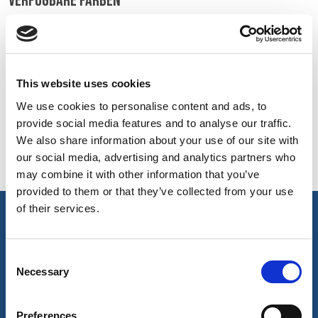
VERFÜGBARE FARBEN
BELGIUM,
UK, NORTHERN
On-line Farben - Bitte kontaktieren Sie uns für Informationen
DENMARK,
IRELAND &
über neue Ergänzungen der Farbpalette , die über den
ICELAND,
REPUBLIC OF
speziellen Farbstoff-Service einschließlich derjenigen, die
NORWAY &
IRELAND
This website uses cookies
auf Aufträge Mindest meterage unterliegen können
SWEDEN
We use cookies to personalise content and ads, to
provide social media features and to analyse our traffic.
Orange
Navy
We also share information about your use of our site with
48122
48173
our social media, advertising and analytics partners who
may combine it with other information that you’ve
provided to them or that they’ve collected from your use
of their services.
Hauptmerkmale & Akkreditierungen
Consent
Wichtige Merkmale
Necessary
Selection
OEKO-TEX®-zertifiziert
Preferences