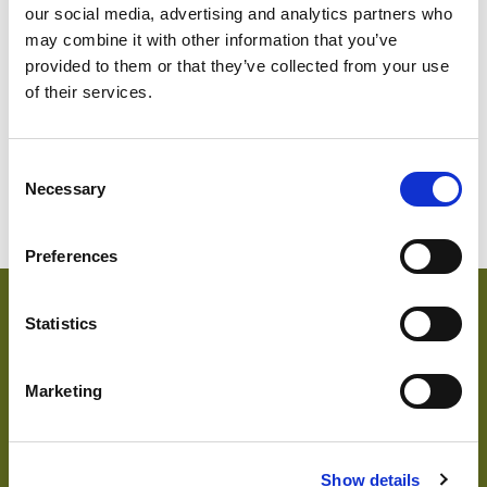
our social media, advertising and analytics partners who
auf Aufträge Mindest meterage unterliegen können
may combine it with other information that you’ve
provided to them or that they’ve collected from your use
of their services.
Coyote
Ranger Green
Wolf Grey
2838
2836
2829
Consent
Black
Necessary
Selection
5083
Preferences
Hauptmerkmale & Akkreditierungen
Statistics
Wichtige Merkmale
Marketing
Akkreditierungen
Show details