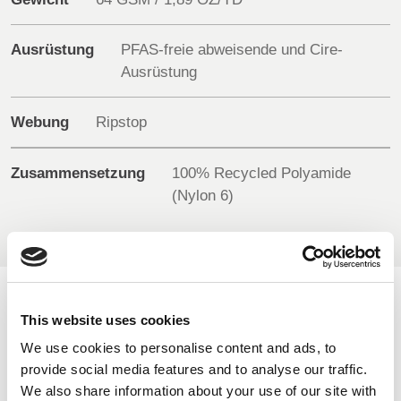
BELGIUM,
UK, NORTHERN
Ausrüstung
PFAS-freie abweisende und Cire-
DENMARK,
IRELAND &
Ausrüstung
ICELAND,
REPUBLIC OF
NORWAY &
IRELAND
SWEDEN
Webung
Ripstop
Zusammensetzung
100% Recycled Polyamide
(Nylon 6)
VERFÜGBARE FARBEN
This website uses cookies
We use cookies to personalise content and ads, to
On-line Farben - Bitte kontaktieren Sie uns für Informationen
provide social media features and to analyse our traffic.
über neue Ergänzungen der Farbpalette , die über den
We also share information about your use of our site with
speziellen Farbstoff-Service einschließlich derjenigen, die