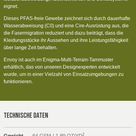
POLAND &
LITHUANIA &
eignet.
SLOVAKIA
LATVIA
Products
NAUMD 2026 (1)
FUTURE FORCES
Dieses PFAS-freie Gewebe zeichnet sich durch dauerhafte
(1)
Wasserabweisung (C0) und eine Cire-Ausrüstung aus, die
FINNLAND
FRANCE, ITALY,
Sustainability
die Fasermigration reduziert und dazu beiträgt, dass die
MOROCCO,
Kleidungsstücke ihr Aussehen und ihre Leistungsfähigkeit
PORTUGAL, SPAIN
Media
über lange Zeit behalten.
& TUNISIA
Envoy ist auch im Enigma-Multi-Terrain-Tarnmuster
Veranstaltungen
erhältlich, das von unseren Designexperten entwickelt
GERMANY,
HOLLAND
wurde, um in einer Vielzahl von Einsatzumgebungen zu
AUSTRIA &
Contact
SWITZERLAND
funktionieren.
Erweiterte Suche
TRUTHAHN
BULGARIA,
Einloggen
GREECE,
TECHNISCHE DATEN
HUNGARY,
ROMANIA &
Anmelden
SLOVENIA
2
Gewicht
64 GSM / 1,89 OZ/YD