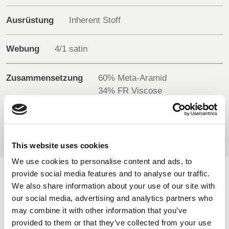
Ausrüstung
Inherent Stoff
BELGIUM,
UK, NORTHERN
DENMARK,
IRELAND &
ICELAND,
REPUBLIC OF
Webung
4/1 satin
NORWAY &
IRELAND
SWEDEN
Zusammensetzung
60% Meta-Aramid
34% FR Viscose
5% Para-Aramid
1% Antistatic
This website uses cookies
We use cookies to personalise content and ads, to
provide social media features and to analyse our traffic.
VERFÜGBARE FARBEN
We also share information about your use of our site with
our social media, advertising and analytics partners who
On-line Farben - Bitte kontaktieren Sie uns für Informationen
may combine it with other information that you’ve
über neue Ergänzungen der Farbpalette , die über den
provided to them or that they’ve collected from your use