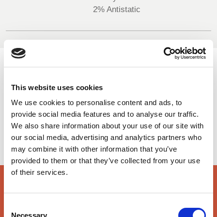
2% Antistatic
BELGIUM,
UK, NORTHERN
DENMARK,
IRELAND &
ICELAND,
REPUBLIC OF
NORWAY &
IRELAND
SWEDEN
VERFÜGBARE FARBEN
This website uses cookies
On-line Farben - Bitte kontaktieren Sie uns für Informationen
We use cookies to personalise content and ads, to
über neue Ergänzungen der Farbpalette , die über den
provide social media features and to analyse our traffic.
speziellen Farbstoff-Service einschließlich derjenigen, die
We also share information about your use of our site with
auf Aufträge Mindest meterage unterliegen können
our social media, advertising and analytics partners who
may combine it with other information that you’ve
provided to them or that they’ve collected from your use
of their services.
Hauptmerkmale & Akkreditierungen
Consent
Necessary