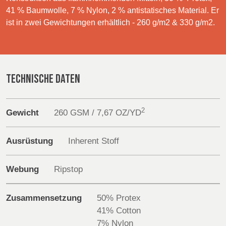
Products
POLAND &
LITHUANIA &
41 % Baumwolle, 7 % Nylon, 2 % antistatisches Material. Er
SLOVAKIA
LATVIA
ist in zwei Gewichtungen erhältlich - 260 g/m2 & 330 g/m2.
NAUMD 2026 (1)
FUTURE FORCES
Sustainability
(1)
FINNLAND
FRANCE, ITALY,
Media
MOROCCO,
PORTUGAL, SPAIN
TECHNISCHE DATEN
Veranstaltungen
& TUNISIA
Contact
2
Gewicht
260 GSM / 7,67 OZ/YD
GERMANY,
HOLLAND
AUSTRIA &
Erweiterte Suche
SWITZERLAND
Ausrüstung
Inherent Stoff
Einloggen
Webung
Ripstop
TRUTHAHN
BULGARIA,
Anmelden
GREECE,
HUNGARY,
Zusammensetzung
50% Protex
ROMANIA &
41% Cotton
SLOVENIA
7% Nylon