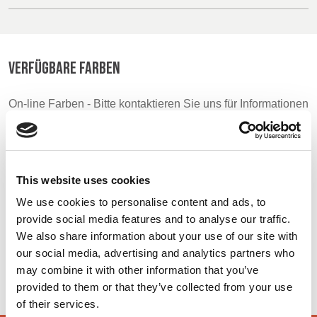
BELGIUM,
UK, NORTHERN
DENMARK,
IRELAND &
ICELAND,
REPUBLIC OF
VERFÜGBARE FARBEN
NORWAY &
IRELAND
SWEDEN
On-line Farben - Bitte kontaktieren Sie uns für Informationen
über neue Ergänzungen der Farbpalette , die über den
speziellen Farbstoff-Service einschließlich derjenigen, die
auf Aufträge Mindest meterage unterliegen können
This website uses cookies
Orange
Charcoal
Royal Box
We use cookies to personalise content and ads, to
48298
48449
48297
provide social media features and to analyse our traffic.
We also share information about your use of our site with
our social media, advertising and analytics partners who
Navy
may combine it with other information that you’ve
48383
provided to them or that they’ve collected from your use
of their services.