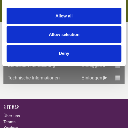
Wichtige Merkmale
UV-Schutzfaktor
Pflegeleichte Ausrüstung
Allow all
OEKO-TEX®-zertifiziert
Feuchtigkeitsregulierung
Downloads
Allow selection
Alles auswählen
Einloggen
Deny
Stoffzusammenfassung
Einloggen
Technische Informationen
Einloggen
SITE MAP
Über uns
Teams
Karriere