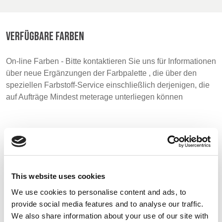
BELGIUM,
UK, NORTHERN
DENMARK,
IRELAND &
VERFÜGBARE FARBEN
ICELAND,
REPUBLIC OF
NORWAY &
IRELAND
On-line Farben - Bitte kontaktieren Sie uns für Informationen
SWEDEN
über neue Ergänzungen der Farbpalette , die über den
speziellen Farbstoff-Service einschließlich derjenigen, die
auf Aufträge Mindest meterage unterliegen können
Muster
This website uses cookies
We use cookies to personalise content and ads, to
provide social media features and to analyse our traffic.
We also share information about your use of our site with