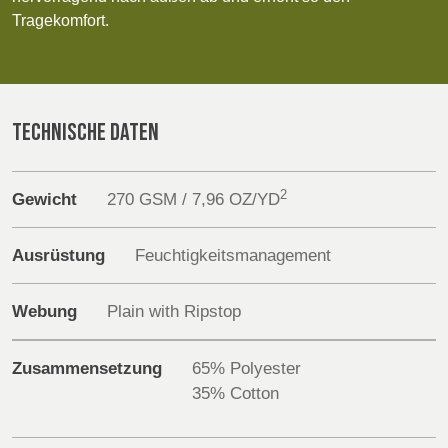
POLAND &
LITHUANIA &
Tragekomfort.
SLOVAKIA
LATVIA
Products
NAUMD 2026 (1)
FUTURE FORCES
(1)
FINNLAND
FRANCE, ITALY,
Sustainability
MOROCCO,
TECHNISCHE DATEN
PORTUGAL, SPAIN
Media
& TUNISIA
2
Veranstaltungen
Gewicht
270 GSM / 7,96 OZ/YD
GERMANY,
HOLLAND
AUSTRIA &
Contact
Ausrüstung
Feuchtigkeitsmanagement
SWITZERLAND
Erweiterte Suche
Webung
Plain with Ripstop
TRUTHAHN
BULGARIA,
Einloggen
GREECE,
Zusammensetzung
65% Polyester
HUNGARY,
35% Cotton
Anmelden
ROMANIA &
SLOVENIA