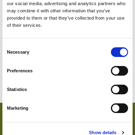
our social media, advertising and analytics partners who
may combine it with other information that you’ve
provided to them or that they’ve collected from your use
of their services.
SWEDISH
Consent
1814-560
Necessary
Schweden
Abu D
Selection
Preferences
Statistics
Marketing
Hauptmerkmale & Akkreditierungen
Show details