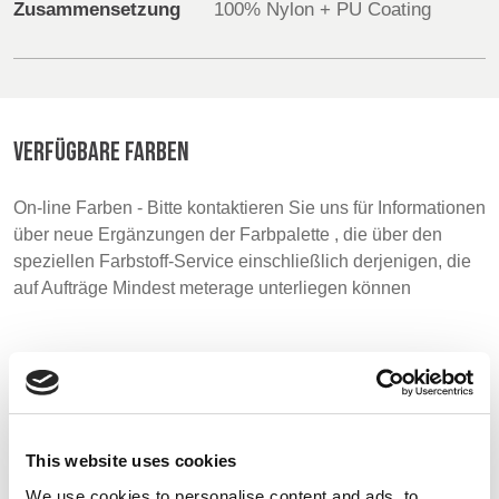
Zusammensetzung
100% Nylon + PU Coating
BELGIUM,
UK, NORTHERN
DENMARK,
IRELAND &
ICELAND,
REPUBLIC OF
NORWAY &
IRELAND
SWEDEN
VERFÜGBARE FARBEN
On-line Farben - Bitte kontaktieren Sie uns für Informationen
über neue Ergänzungen der Farbpalette , die über den
speziellen Farbstoff-Service einschließlich derjenigen, die
auf Aufträge Mindest meterage unterliegen können
Muster
This website uses cookies
We use cookies to personalise content and ads, to