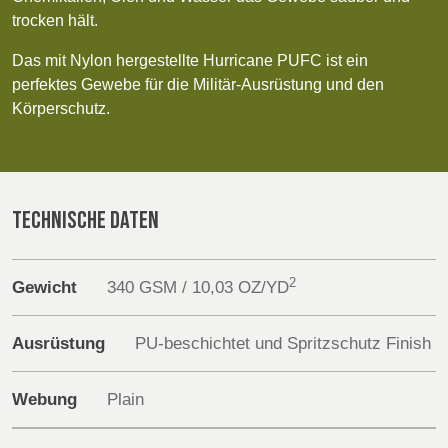
POLAND &
LITHUANIA &
Discover
trocken hält.
SLOVAKIA
LATVIA
NAUMD 2026 (1)
FUTURE FORCES
Products
Das mit Nylon hergestellte Hurricane PUFC ist ein
(1)
perfektes Gewebe für die Militär-Ausrüstung und den
FINNLAND
FRANCE, ITALY,
Körperschutz.
Sustainability
MOROCCO,
PORTUGAL, SPAIN
& TUNISIA
Media
Veranstaltungen
TECHNISCHE DATEN
GERMANY,
HOLLAND
AUSTRIA &
Contact
SWITZERLAND
2
Gewicht
340 GSM / 10,03 OZ/YD
Erweiterte Suche
TRUTHAHN
BULGARIA,
Ausrüstung
PU-beschichtet und Spritzschutz Finish
GREECE,
Einloggen
HUNGARY,
Webung
Plain
ROMANIA &
Anmelden
SLOVENIA