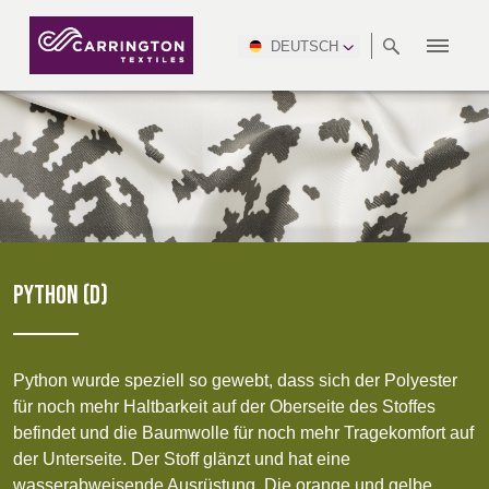
DEUTSCH
ÜBER
RANGES
NORMEN
NEWSROOM
NSC
AFRICA &
PRODUKTION
NORTH
DSEI
BRANCHE
UMWELT
VIDEOS
SOUTH
INTERSEC
TEAMS
UNS
ERFÜLLEN
SAFETY
MIDDLE
AMERICA
AMERICA
ARBEITSKLEIDUNG
PINCROFT
GESUNDHEITSWESEN
CONGRESS
EAST
& EXPO
DOWNLOADS
FLAMMHEMMEND
ALLTEX
HERSTELLUNG
BERICHT ZUR
MILITÄR
CTI
GASTGEWERBE UND
NACHHALTIGKEIT
ASIA
AUSTRALIA &
FREIZEIT
WATERPROOF
MGC
IDEX
ENFORCE
NEW ZEALAND
NAUMD
TAC
2025
NACHHALTIGE
ADVENTUM
PYTHON (D)
MUSTER
CROATIA, SERBIA,
CYPRUS
KARRIERE
PARTNER
AUSRÜSTUNGEN
A+A
BOSNIA,
TECHTEXTIL
ENFORCE
MONTENEGRO &
TAC (1)
Python wurde speziell so gewebt, dass sich der Polyester
MACEDONIA
für noch mehr Haltbarkeit auf der Oberseite des Stoffes
ZERTIFIZIERUNGEN
befindet und die Baumwolle für noch mehr Tragekomfort auf
TECHTEXTIL
NAUMD
FUTURE
der Unterseite. Der Stoff glänzt und hat eine
(1)
CZECH REP,
2026
ESTONIA,
FORCES
wasserabweisende Ausrüstung. Die orange und gelbe