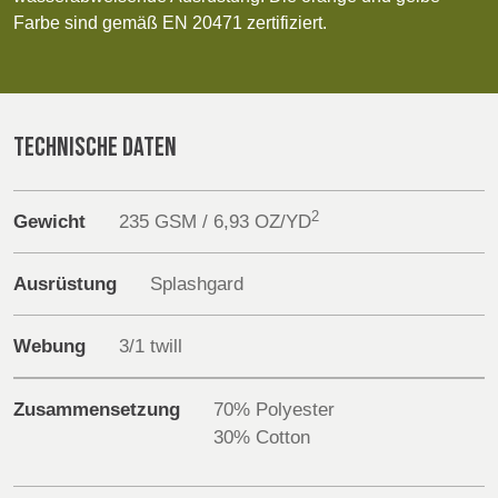
Discover
POLAND &
LITHUANIA &
Farbe sind gemäß EN 20471 zertifiziert.
SLOVAKIA
LATVIA
NAUMD 2026 (1)
FUTURE FORCES
Products
(1)
FINNLAND
FRANCE, ITALY,
Sustainability
MOROCCO,
TECHNISCHE DATEN
PORTUGAL, SPAIN
Media
& TUNISIA
2
Gewicht
235 GSM / 6,93 OZ/YD
Veranstaltungen
GERMANY,
HOLLAND
AUSTRIA &
Ausrüstung
Splashgard
Contact
SWITZERLAND
Erweiterte Suche
Webung
3/1 twill
TRUTHAHN
BULGARIA,
Einloggen
GREECE,
Zusammensetzung
70% Polyester
HUNGARY,
30% Cotton
ROMANIA &
Anmelden
SLOVENIA