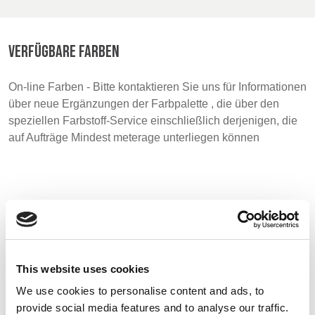
BELGIUM,
UK, NORTHERN
DENMARK,
IRELAND &
VERFÜGBARE FARBEN
ICELAND,
REPUBLIC OF
NORWAY &
IRELAND
On-line Farben - Bitte kontaktieren Sie uns für Informationen
SWEDEN
über neue Ergänzungen der Farbpalette , die über den
speziellen Farbstoff-Service einschließlich derjenigen, die
auf Aufträge Mindest meterage unterliegen können
Muster
This website uses cookies
We use cookies to personalise content and ads, to
provide social media features and to analyse our traffic.