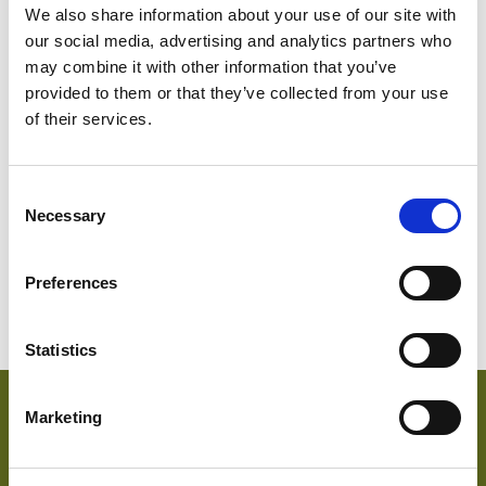
We also share information about your use of our site with
our social media, advertising and analytics partners who
may combine it with other information that you’ve
provided to them or that they’ve collected from your use
of their services.
SWEDISH
1814-560
Schweden
Abu D
Consent
Necessary
Selection
Preferences
Statistics
Hauptmerkmale & Akkreditierungen
Marketing