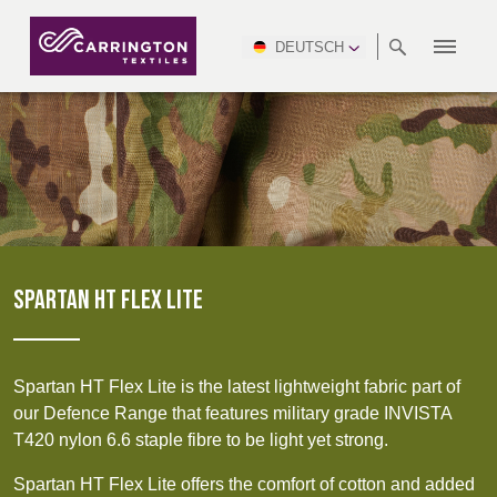
DEUTSCH
ÜBER
RANGES
NORMEN
NEWSROOM
NSC
AFRICA &
PRODUKTION
NORTH
DSEI
BRANCHE
UMWELT
VIDEOS
SOUTH
INTERSEC
TEAMS
UNS
ERFÜLLEN
SAFETY
MIDDLE
AMERICA
AMERICA
ARBEITSKLEIDUNG
PINCROFT
GESUNDHEITSWESEN
CONGRESS
EAST
& EXPO
DOWNLOADS
FLAMMHEMMEND
ALLTEX
HERSTELLUNG
BERICHT ZUR
MILITÄR
CTI
GASTGEWERBE UND
NACHHALTIGKEIT
ASIA
AUSTRALIA &
FREIZEIT
WATERPROOF
MGC
IDEX
ENFORCE
NEW ZEALAND
NAUMD
TAC
2025
NACHHALTIGE
ADVENTUM
SPARTAN HT FLEX LITE
MUSTER
CROATIA, SERBIA,
CYPRUS
KARRIERE
PARTNER
AUSRÜSTUNGEN
A+A
BOSNIA,
TECHTEXTIL
ENFORCE
MONTENEGRO &
TAC (1)
Spartan HT Flex Lite is the latest lightweight fabric part of
MACEDONIA
our Defence Range that features military grade INVISTA
ZERTIFIZIERUNGEN
T420 nylon 6.6 staple fibre to be light yet strong.
TECHTEXTIL
NAUMD
FUTURE
(1)
CZECH REP,
2026
ESTONIA,
FORCES
Spartan HT Flex Lite offers the comfort of cotton and added