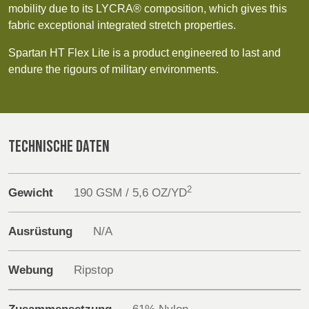
POLAND &
LITHUANIA &
mobility due to its LYCRA® composition, which gives this
Discover
SLOVAKIA
LATVIA
fabric exceptional integrated stretch properties.
NAUMD 2026 (1)
FUTURE FORCES
Products
(1)
Spartan HT Flex Lite is a product engineered to last and
FINNLAND
FRANCE, ITALY,
endure the rigours of military environments.
MOROCCO,
Sustainability
PORTUGAL, SPAIN
& TUNISIA
Media
TECHNISCHE DATEN
Veranstaltungen
GERMANY,
HOLLAND
AUSTRIA &
SWITZERLAND
Contact
2
Gewicht
190 GSM / 5,6 OZ/YD
Erweiterte Suche
Ausrüstung
N/A
TRUTHAHN
BULGARIA,
GREECE,
Einloggen
HUNGARY,
Webung
Ripstop
ROMANIA &
Anmelden
SLOVENIA