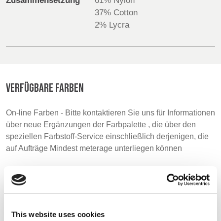
Zusammensetzung
61% Nylon
37% Cotton
BELGIUM,
UK, NORTHERN
2% Lycra
DENMARK,
IRELAND &
ICELAND,
REPUBLIC OF
NORWAY &
IRELAND
SWEDEN
VERFÜGBARE FARBEN
On-line Farben - Bitte kontaktieren Sie uns für Informationen
über neue Ergänzungen der Farbpalette , die über den
speziellen Farbstoff-Service einschließlich derjenigen, die
auf Aufträge Mindest meterage unterliegen können
Muster
This website uses cookies