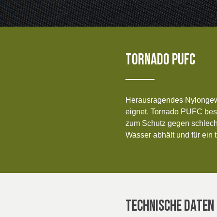
ICELAND, NORWAY &
IRELAND
Products
SWEDEN
OF IRE
Sustainability
TORNADO PUFC
Media
Veranstaltungen
Herausragendes Nylongewebe
Contact
eignet. Tornado PUFC best
zum Schutz gegen schlech
Erweiterte Suche
Wasser abhält und für ein
Einloggen
Anmelden
TECHNISCHE DATEN