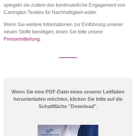
Sustainability
spiegeln sie zudem das kontinuierliche Engagement von
Carrington Textiles für Nachhaltigkeit wider.
BELGIUM,
UK, NORTHERN
DENMARK,
IRELAND &
Media
Wenn Sie weitere Informationen zur Einführung unserer
ICELAND,
REPUBLIC OF
neuen Stoffe benötigen, lesen Sie bitte unsere
NORWAY &
IRELAND
Veranstaltungen
Pressemitteilung
.
SWEDEN
Contact
Erweiterte Suche
Einloggen
Wenn Sie eine PDF-Datei eines unserer Leitfäden
Anmelden
herunterladen möchten, klicken Sie bitte auf die
Schaltfläche "Download".