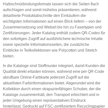
POLAND &
LITHUANIA &
Halbschnürbindungsformats lassen sich die Seiten flach
SLOVAKIA
LATVIA
aufschlagen und somit mühelos präsentieren, während
NAUMD 2026 (1)
FUTURE FORCES
detaillierte Produktabschnitte den Einkäufern die
(1)
wichtigsten Informationen auf einen Blick liefern – von der
FINNLAND
FRANCE, ITALY,
Zusammensetzung und Webart bis hin zu Fasertypen und
MOROCCO,
PORTUGAL, SPAIN
Zertifizierungen. Jeder Katalog enthält zudem QR-Codes für
& TUNISIA
den sofortigen Zugriff auf ausführlichere technische Inhalte
sowie spezielle Informationsseiten, die zusätzliche
Einblicke in Teilkollektionen wie Polycotton und Stretch
GERMANY,
HOLLAND
bieten.
AUSTRIA &
SWITZERLAND
In die Kataloge sind Stoffmuster integriert, damit Kunden die
Qualität direkt ertasten können, während eine per QR-Code
abrufbare Online-Farbkarte jederzeit Zugriff auf die
TRUTHAHN
BULGARIA,
aktuellsten Farbinformationen bietet. Abgerundet wird die
GREECE,
Discover
Kollektion durch einen strapazierfähigen Schuber, der die
HUNGARY,
Kataloge zusammenhält, den Transport erleichtert und in
ROMANIA &
Products
jeder Umgebung einen repräsentativen Eindruck
SLOVENIA
hinterlässt. Gedruckt auf FSC-zertifiziertem Recyclingpapier