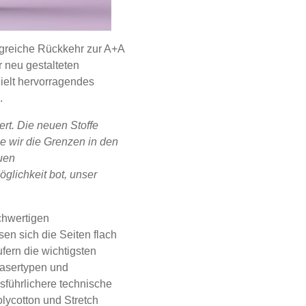
olgreiche Rückkehr zur A+A
r neu gestalteten
ielt hervorragendes
.
rt. Die neuen Stoffe
e wir die Grenzen in den
uen
öglichkeit bot, unser
chwertigen
en sich die Seiten flach
fern die wichtigsten
Fasertypen und
usführlichere technische
olycotton und Stretch