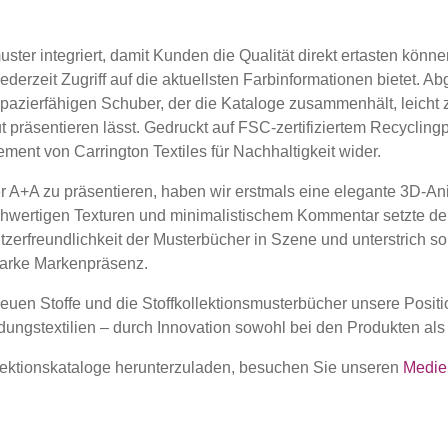
muster integriert, damit Kunden die Qualität direkt ertasten kön
ederzeit Zugriff auf die aktuellsten Farbinformationen bietet. A
apazierfähigen Schuber, der die Kataloge zusammenhält, leicht z
 präsentieren lässt. Gedruckt auf FSC-zertifiziertem Recycling
ment von Carrington Textiles für Nachhaltigkeit wider.
 A+A zu präsentieren, haben wir erstmals eine elegante 3D-Anim
ochwertigen Texturen und minimalistischem Kommentar setzte der
tzerfreundlichkeit der Musterbücher in Szene und unterstrich s
arke Markenpräsenz.
uen Stoffe und die Stoffkollektionsmusterbücher unsere Positio
dungstextilien – durch Innovation sowohl bei den Produkten als
lektionskataloge herunterzuladen, besuchen Sie unseren
Medie