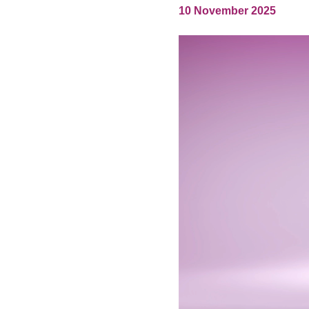
ICELAND, NORWAY &
IRELAND
10 November 2025
SWEDEN
OF IRE
Products
Sustainability
Media
Veranstaltungen
Contact
Erweiterte Suche
Einloggen
Anmelden