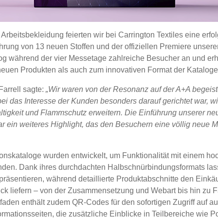
 Arbeitsbekleidung feierten wir bei Carrington Textiles eine erf
ührung von 13 neuen Stoffen und der offiziellen Premiere unsere
zog während der vier Messetage zahlreiche Besucher an und erh
euen Produkten als auch zum innovativen Format der Kataloge
Farrell sagte:
„Wir waren von der Resonanz auf der A+A begeiste
ei das Interesse der Kunden besonders darauf gerichtet war, wi
ltigkeit und Flammschutz erweitern. Die Einführung unserer ne
ar ein weiteres Highlight, das den Besuchern eine völlig neue M
ionskataloge wurden entwickelt, um Funktionalität mit einem ho
nden. Dank ihres durchdachten Halbschnürbindungsformats lass
räsentieren, während detaillierte Produktabschnitte den Einkäu
lick liefern – von der Zusammensetzung und Webart bis hin zu 
itfaden enthält zudem QR-Codes für den sofortigen Zugriff auf a
ormationsseiten, die zusätzliche Einblicke in Teilbereiche wie P