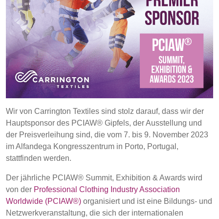
POLAND &
LITHUANIA &
SLOVAKIA
LATVIA
NAUMD 2026 (1)
FUTURE FORCES
(1)
FINNLAND
FRANCE, ITALY,
MOROCCO,
PORTUGAL, SPAIN
& TUNISIA
GERMANY,
HOLLAND
Wir von Carrington Textiles sind stolz darauf, dass wir der
Discover
AUSTRIA &
Hauptsponsor des PCIAW® Gipfels, der Ausstellung und
SWITZERLAND
der Preisverleihung sind, die vom 7. bis 9. November 2023
Products
im Alfandega Kongresszentrum in Porto, Portugal,
stattfinden werden.
TRUTHAHN
BULGARIA,
Sustainability
GREECE,
Der jährliche PCIAW® Summit, Exhibition & Awards wird
HUNGARY,
von der
Professional Clothing Industry Association
Media
ROMANIA &
Worldwide (PCIAW®)
organisiert und ist eine Bildungs- und
SLOVENIA
Netzwerkveranstaltung, die sich der internationalen
Veranstaltungen