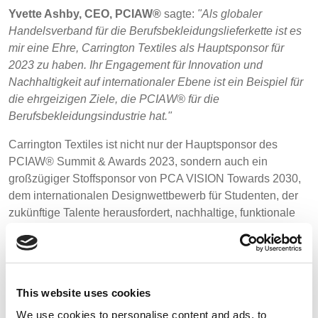
Yvette Ashby, CEO, PCIAW®
sagte:
"Als globaler
Handelsverband für die Berufsbekleidungslieferkette ist es
mir eine Ehre, Carrington Textiles als Hauptsponsor für
2023 zu haben. Ihr Engagement für Innovation und
Nachhaltigkeit auf internationaler Ebene ist ein Beispiel für
die ehrgeizigen Ziele, die PCIAW® für die
Berufsbekleidungsindustrie hat."
Carrington Textiles ist nicht nur der Hauptsponsor des
PCIAW® Summit & Awards 2023, sondern auch ein
großzügiger Stoffsponsor von PCA VISION Towards 2030,
dem internationalen Designwettbewerb für Studenten, der
zukünftige Talente herausfordert, nachhaltige, funktionale
und kommerziell realistische Uniform-, Berufsbekleidungs-
und PSA-Konzepte zu entwickeln.
BACK TO NEWS
This website uses cookies
We use cookies to personalise content and ads, to