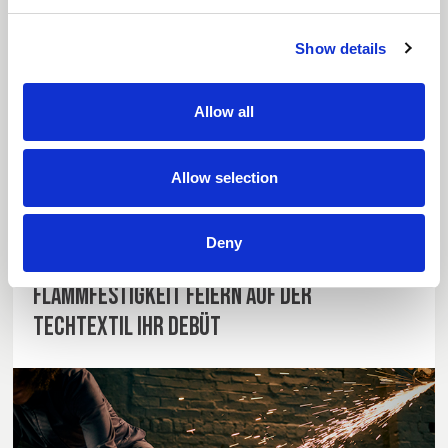
14 Juli 2026
Show details
Unser dritter Nachhaltigkeitsbericht beleuchtet die
anhaltenden Investitionen in erneuerbare Energien,
Allow all
den verantwortungsvollen Umgang mit Wasser,
Initiativen zur Kreislaufwirtschaft sowie eine
verantwortungsvolle Produktion innerhalb der RTS
Allow selection
Textiles Group.
Deny
Weltneuheit: Mischgewebe mit inhärenter
Flammfestigkeit feiern auf der
Techtextil ihr Debüt