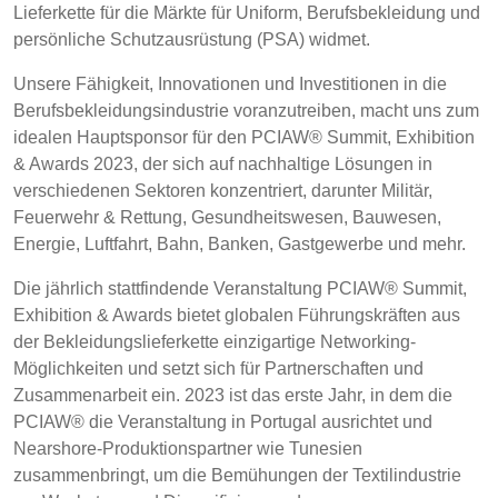
Lieferkette für die Märkte für Uniform, Berufsbekleidung und
persönliche Schutzausrüstung (PSA) widmet.
BELGIUM,
UK, NORTHERN
Contact
DENMARK,
IRELAND &
Unsere Fähigkeit, Innovationen und Investitionen in die
ICELAND,
REPUBLIC OF
Erweiterte Suche
Berufsbekleidungsindustrie voranzutreiben, macht uns zum
NORWAY &
IRELAND
idealen Hauptsponsor für den PCIAW® Summit, Exhibition
SWEDEN
& Awards 2023, der sich auf nachhaltige Lösungen in
Einloggen
verschiedenen Sektoren konzentriert, darunter Militär,
Feuerwehr & Rettung, Gesundheitswesen, Bauwesen,
Anmelden
Energie, Luftfahrt, Bahn, Banken, Gastgewerbe und mehr.
Die jährlich stattfindende Veranstaltung PCIAW® Summit,
Exhibition & Awards bietet globalen Führungskräften aus
der Bekleidungslieferkette einzigartige Networking-
Möglichkeiten und setzt sich für Partnerschaften und
Zusammenarbeit ein. 2023 ist das erste Jahr, in dem die
PCIAW® die Veranstaltung in Portugal ausrichtet und
Nearshore-Produktionspartner wie Tunesien
zusammenbringt, um die Bemühungen der Textilindustrie