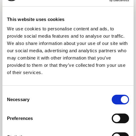
This website uses cookies
We use cookies to personalise content and ads, to
provide social media features and to analyse our traffic.
We also share information about your use of our site with
our social media, advertising and analytics partners who
may combine it with other information that you’ve
provided to them or that they’ve collected from your use
14 Juli 2026
of their services.
Unser dritter Nachhaltigkeitsbericht beleuchtet die
anhaltenden Investitionen in erneuerbare Energien,
Consent
den verantwortungsvollen Umgang mit Wasser,
Necessary
Selection
Initiativen zur Kreislaufwirtschaft sowie eine
verantwortungsvolle Produktion innerhalb der RTS
Textiles Group.
Preferences