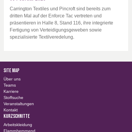
Carrington Textiles und Pincroft sind bereits zum
dritten Mal auf der Enforce Tac vertreten und
präsentieren in Halle 8, Stand 116, ihre integrierte
Fertigung von Verteidigungsgeweben sowie
spezialisierte Textilveredelung.
SITE MAP
Über uns
Teams
Karriere
Stoffsuche
Veranstaltungen
Kontakt
KURZSCHNITTE
Arbeitskleidung
Flammhemmend