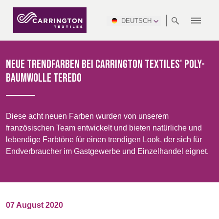
DEUTSCH
ÜBER
RANGES
NORMEN
NEWSROOM
NSC
AFRICA &
PRODUKTION
NORTH
DSEI
BRANCHE
UMWELT
VIDEOS
SOUTH
INTERSEC
TEAMS
UNS
ERFÜLLEN
SAFETY
MIDDLE
AMERICA
AMERICA
Neue Trendfarben bei Carrington Textiles' Poly-
ARBEITSKLEIDUNG
PINCROFT
GESUNDHEITSWESEN
CONGRESS
EAST
Baumwolle Teredo
& EXPO
DOWNLOADS
FLAMMHEMMEND
ALLTEX
HERSTELLUNG
BERICHT ZUR
MILITÄR
CTI
GASTGEWERBE UND
NACHHALTIGKEIT
ASIA
AUSTRALIA &
FREIZEIT
WATERPROOF
MGC
IDEX
ENFORCE
NEW ZEALAND
NAUMD
Diese acht neuen Farben wurden von unserem
TAC
2025
NACHHALTIGE
ADVENTUM
französischen Team entwickelt und bieten natürliche und
MUSTER
lebendige Farbtöne für einen trendigen Look, der sich für
CROATIA, SERBIA,
CYPRUS
KARRIERE
PARTNER
Endverbraucher im Gastgewerbe und Einzelhandel eignet.
AUSRÜSTUNGEN
A+A
BOSNIA,
TECHTEXTIL
ENFORCE
MONTENEGRO &
TAC (1)
MACEDONIA
ZERTIFIZIERUNGEN
TECHTEXTIL
NAUMD
FUTURE
07 August 2020
(1)
CZECH REP,
2026
ESTONIA,
FORCES