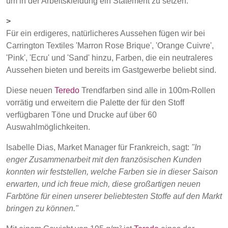
um in der Arbeitskleidung ein Statement zu setzen.
Erweiterte Suche
>
BELGIUM,
UK, NORTHERN
Einloggen
DENMARK,
IRELAND &
Für ein erdigeres, natürlicheres Aussehen fügen wir bei
ICELAND,
REPUBLIC OF
Carrington Textiles 'Marron Rose Brique', 'Orange Cuivre',
NORWAY &
IRELAND
Anmelden
'Pink', 'Ecru' und 'Sand' hinzu, Farben, die ein neutraleres
SWEDEN
Aussehen bieten und bereits im Gastgewerbe beliebt sind.
Diese neuen
Teredo
Trendfarben sind alle in 100m-Rollen
vorrätig und erweitern die Palette der für den Stoff
verfügbaren Töne und Drucke auf über 60
Auswahlmöglichkeiten.
Isabelle Dias, Market Manager für Frankreich, sagt:
"In
enger Zusammenarbeit mit den französischen Kunden
konnten wir feststellen, welche Farben sie in dieser Saison
erwarten, und ich freue mich, diese großartigen neuen
Farbtöne für einen unserer beliebtesten Stoffe auf den Markt
bringen zu können."