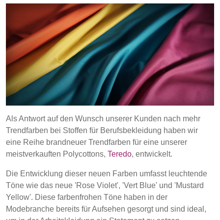
POLAND &
LITHUANIA &
SLOVAKIA
LATVIA
NAUMD 2026 (1)
FUTURE FORCES
(1)
FINNLAND
FRANCE, ITALY,
MOROCCO,
PORTUGAL, SPAIN
Discover
& TUNISIA
Products
GERMANY,
HOLLAND
Als Antwort auf den Wunsch unserer Kunden nach mehr
AUSTRIA &
Sustainability
Trendfarben bei Stoffen für Berufsbekleidung haben wir
SWITZERLAND
eine Reihe brandneuer Trendfarben für eine unserer
Media
meistverkauften Polycottons,
Teredo
, entwickelt.
TRUTHAHN
BULGARIA,
Die Entwicklung dieser neuen Farben umfasst leuchtende
Veranstaltungen
GREECE,
Töne wie das neue 'Rose Violet', 'Vert Blue' und 'Mustard
HUNGARY,
ROMANIA &
Yellow'. Diese farbenfrohen Töne haben in der
Contact
SLOVENIA
Modebranche bereits für Aufsehen gesorgt und sind ideal,