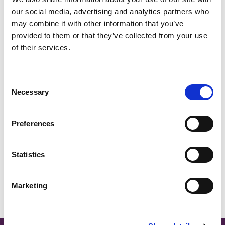
our social media, advertising and analytics partners who
may combine it with other information that you’ve
UK, NORTHERN
provided to them or that they’ve collected from your use
IRELAND & REPUBLIC
Postes à pourvoir actuellement
of their services.
OF IRELAND
Consent
RESPONSABLE COMMERCIAL POUR LA RÉGION DACH -
Necessary
Selection
MELCHIOR TEXTIL GMBH (WANGEN, ALLEMAGNE)
Preferences
RESPONSABLE DU MARCHÉ DES UTILISATIONS
FINALES POUR LA RÉGION DACH - MELCHIOR TEXTIL
Statistics
GMBH (WANGEN, ALLEMAGNE)
Marketing