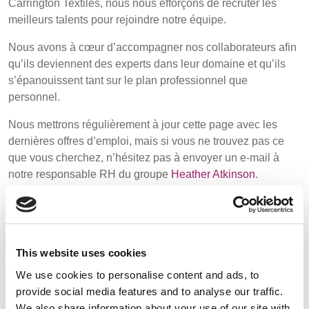
POLAND &
LITHUANIA &
Carrington Textiles, nous nous efforçons de recruter les
SLOVAKIA
LATVIA
meilleurs talents pour rejoindre notre équipe.
Media
NAUMD 2026 (1)
FUTURE FORCES
Nous avons à cœur d’accompagner nos collaborateurs afin
(1)
Événements
FINLANDE
FRANCE, ITALY,
qu’ils deviennent des experts dans leur domaine et qu’ils
MOROCCO,
s’épanouissent tant sur le plan professionnel que
Contact
PORTUGAL, SPAIN
personnel.
& TUNISIA
Nous mettrons régulièrement à jour cette page avec les
Recherche Avancée
dernières offres d’emploi, mais si vous ne trouvez pas ce
GERMANY,
HOLLAND
que vous cherchez, n’hésitez pas à envoyer un e-mail à
Connexion
AUSTRIA &
notre responsable RH du groupe
Heather Atkinson
.
SWITZERLAND
S'inscrire
Pour en savoir plus sur notre entreprise, consultez notre
page « À propos » ou rendez-vous dans notre rubrique «
DINDE
BULGARIA,
BELGIUM,
Médias », où vous trouverez nos dernières actualités,
GREECE,
DENMARK,
vidéos, articles de blog et bien plus encore.
This website uses cookies
HUNGARY,
ICELAND,
We use cookies to personalise content and ads, to
ROMANIA
NORWAY &
Et pour en savoir plus sur notre équipe de direction,
provide social media features and to analyse our traffic.
&
SWEDEN
consultez notre page « Nos équipes ».
SLOVENIA
We also share information about your use of our site with