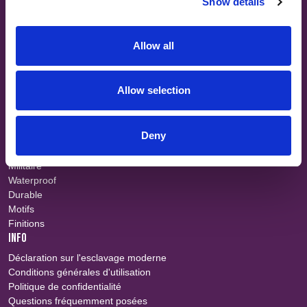
Show details
SITE MAP
À propos
Allow all
Teams
Carrières
Recherche tissu
Événements
Allow selection
Contact
COUPES COURTES
Deny
Vêtements professionnels
Retardateur de flammes
Militaire
Waterproof
Durable
Motifs
Finitions
INFO
Déclaration sur l'esclavage moderne
Conditions générales d'utilisation
Politique de confidentialité
Questions fréquemment posées