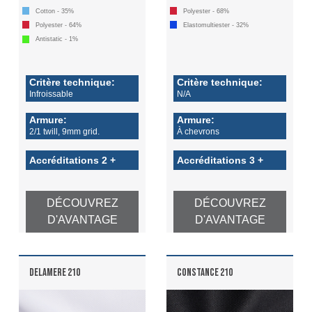
Cotton - 35%
Polyester - 68%
Polyester - 64%
Elastomultiester - 32%
Antistatic - 1%
Critère technique:
Critère technique:
Infroissable
N/A
Armure:
Armure:
2/1 twill, 9mm grid.
À chevrons
Accréditations 2 +
Accréditations 3 +
DÉCOUVREZ
DÉCOUVREZ
D'AVANTAGE
D'AVANTAGE
DELAMERE 210
CONSTANCE 210