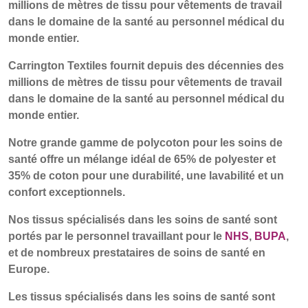
POLAND &
LITHUANIA &
millions de mètres de tissu pour vêtements de travail
SLOVAKIA
LATVIA
dans le domaine de la santé au personnel médical du
NAUMD 2026 (1)
FUTURE FORCES
monde entier.
(1)
FINLANDE
FRANCE, ITALY,
Carrington Textiles fournit depuis des décennies des
MOROCCO,
millions de mètres de tissu pour vêtements de travail
PORTUGAL, SPAIN
dans le domaine de la santé au personnel médical du
& TUNISIA
monde entier.
Notre grande gamme de polycoton pour les soins de
GERMANY,
HOLLAND
santé offre un mélange idéal de 65% de polyester et
AUSTRIA &
35% de coton pour une durabilité, une lavabilité et un
SWITZERLAND
confort exceptionnels.
Nos tissus spécialisés dans les soins de santé sont
DINDE
BULGARIA,
BELGIUM,
portés par le personnel travaillant pour le
NHS
,
BUPA
,
GREECE,
DENMARK,
et de nombreux prestataires de soins de santé en
HUNGARY,
ICELAND,
Europe.
ROMANIA
NORWAY &
&
SWEDEN
Les tissus spécialisés dans les soins de santé sont
SLOVENIA