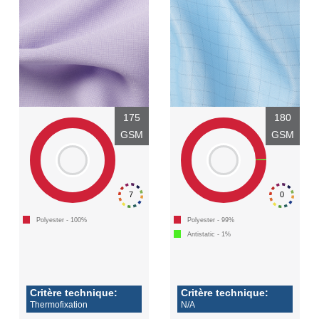
175
180
GSM
GSM
7
0
Polyester - 100%
Polyester - 99%
Antistatic - 1%
Critère technique:
Critère technique:
Thermofixation
N/A