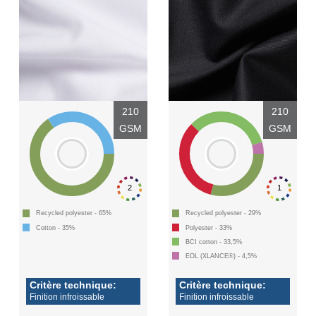
210
210
GSM
GSM
2
1
Recycled polyester - 65%
Recycled polyester - 29%
Cotton - 35%
Polyester - 33%
BCI cotton - 33,5%
EOL (XLANCE®) - 4,5%
Critère technique:
Critère technique:
Finition infroissable
Finition infroissable