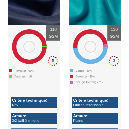
Connexion
S'inscrire
110
130
GSM
GSM
5
3
Polyester - 99%
Cotton - 48%
Antistatic - 1%
Polyester - 49%
EOL (XLANCE®) - 3%
Critère technique:
Critère technique:
N/A
Finition infroissable
Armure:
Armure:
3/2 twill 5mm grid
Plaine