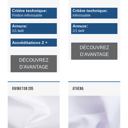
Critère technique:
Critère technique:
Finition infroissable
Infroissable
Armure:
Armure:
2/1 twill
2/1 twill
Accréditations 2 +
DÉCOUVREZ
D'AVANTAGE
DÉCOUVREZ
D'AVANTAGE
RIVINGTON 205
ATHENA