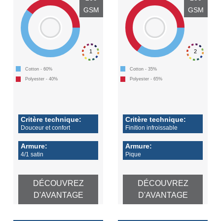
GSM
GSM
1
2
Cotton - 60%
Cotton - 35%
Polyester - 40%
Polyester - 65%
Critère technique:
Critère technique:
Douceur et confort
Finition infroissable
Armure:
Armure:
4/1 satin
Pique
DÉCOUVREZ
DÉCOUVREZ
D'AVANTAGE
D'AVANTAGE