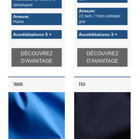
Splashgard
Armure:
Armure:
2/1 twill, 7.5mm antistatic
Plaine
grid
Accréditations 5 +
Accréditations 3 +
DÉCOUVREZ
DÉCOUVREZ
D'AVANTAGE
D'AVANTAGE
TAHOE
FUJI