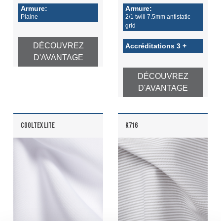
Armure:
Armure:
Plaine
2/1 twill 7.5mm antistatic
grid
DÉCOUVREZ
Accréditations 3 +
D'AVANTAGE
DÉCOUVREZ
D'AVANTAGE
COOLTEX LITE
K716