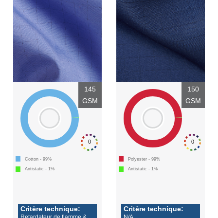
145
150
GSM
GSM
0
0
Cotton - 99%
Polyester - 99%
Antistatic - 1%
Antistatic - 1%
Critère technique:
Critère technique:
Retardateur de flamme &
N/A