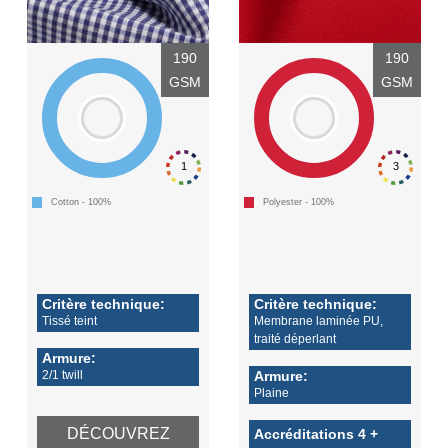
190
190
GSM
GSM
1
3
Cotton - 100%
Polyester - 100%
Critère technique:
Critère technique:
Tissé teint
Membrane laminée PU,
traité déperlant
Armure:
2/1 twill
Armure:
Plaine
DÉCOUVREZ
Accréditations 4 +