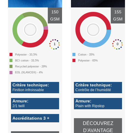
150
155
GSM
GSM
1
0
Polyester - 33,5%
Cotton - 35%
BCI cotton - 33,5%
Polyester - 65%
Recycled polyester - 29%
EOL (XLANCE®) - 4%
Critère technique:
Critère technique:
Finition infroissable
Contrôle de l’humidité
Armure:
Armure:
2/1 twill
Plain with Ripstop
Accréditations 3 +
DÉCOUVREZ
D'AVANTAGE