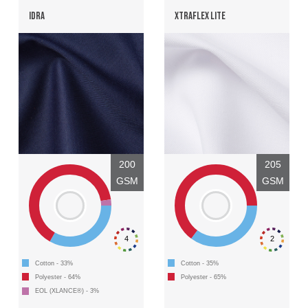
IDRA
XTRAFLEX LITE
200
205
GSM
GSM
4
2
Cotton - 33%
Cotton - 35%
Polyester - 64%
Polyester - 65%
EOL (XLANCE®) - 3%