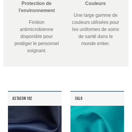
Protection de
Couleurs
l'environnement
Une large gamme de
Finition
couleurs utilisées pour
antimicrobienne
les uniformes de soins
Discover
disponible pour
de santé dans le
protéger le personnel
monde entier.
Products
soignant.
Sustainability
Media
Événements
ASTACON 102
SALO
Contact
Recherche Avancée