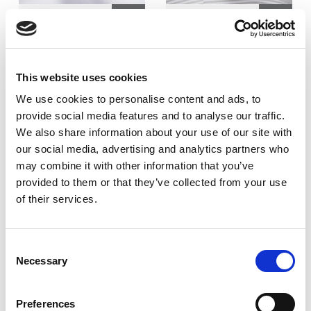
185
185
GSM
GSM
This website uses cookies
1
5
We use cookies to personalise content and ads, to
provide social media features and to analyse our traffic.
Cotton - 50%
Cotton - 35%
Polyester - 50%
Polyester - 65%
We also share information about your use of our site with
our social media, advertising and analytics partners who
may combine it with other information that you’ve
provided to them or that they’ve collected from your use
Critère technique:
Critère technique:
Finition infroissable
Tissé teint
of their services.
Armure:
Armure:
4/1 satin
2/1 twill
Consent
Necessary
Selection
DÉCOUVREZ
DÉCOUVREZ
D'AVANTAGE
D'AVANTAGE
Preferences