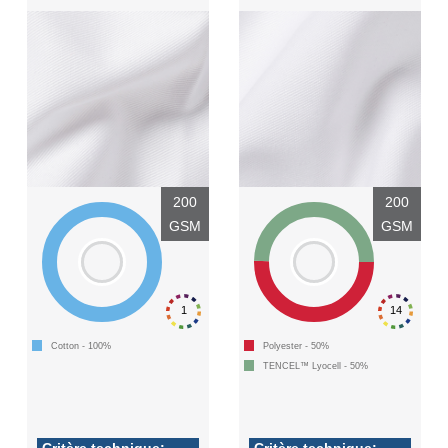
200
200
GSM
GSM
1
14
Cotton - 100%
Polyester - 50%
TENCEL™ Lyocell - 50%
Critère technique:
Critère technique: