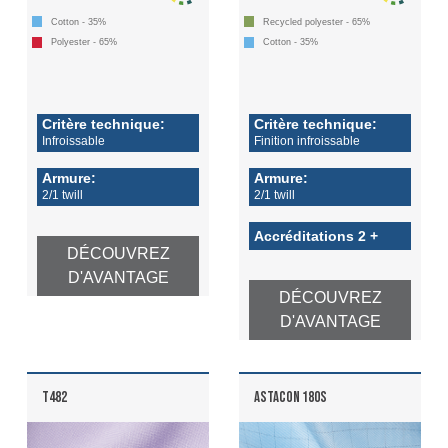
Cotton - 35%
Recycled polyester - 65%
Polyester - 65%
Cotton - 35%
Critère technique:
Critère technique:
Infroissable
Finition infroissable
Armure:
Armure:
2/1 twill
2/1 twill
Accréditations 2 +
DÉCOUVREZ
D'AVANTAGE
DÉCOUVREZ
D'AVANTAGE
T482
ASTACON 180S