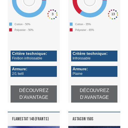
3
13
Cotton - 50%
Cotton - 35%
Polyester - 50%
Polyester - 65%
Critère technique:
Critère technique:
Finition infroissable
Infroissable
Armure:
Armure:
2/1 twill
Plaine
DÉCOUVREZ
DÉCOUVREZ
D'AVANTAGE
D'AVANTAGE
FLAMESTAT 145 (FRANTS)
ASTACON 150S