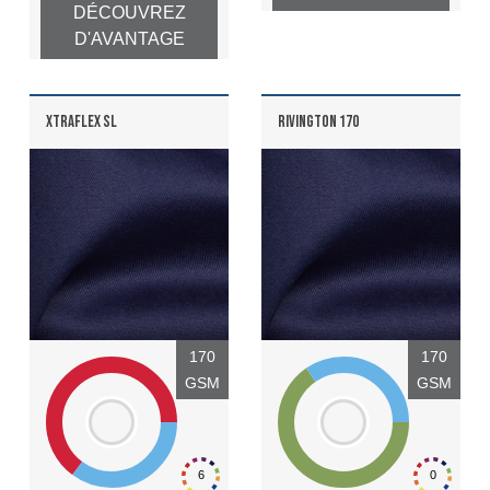
DÉCOUVREZ
D'AVANTAGE
XTRAFLEX SL
RIVINGTON 170
170
170
GSM
GSM
6
0