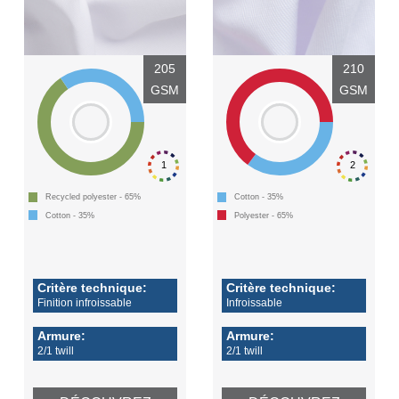
205
210
GSM
GSM
1
2
Recycled polyester - 65%
Cotton - 35%
Cotton - 35%
Polyester - 65%
Critère technique:
Critère technique:
Finition infroissable
Infroissable
Armure:
Armure:
2/1 twill
2/1 twill