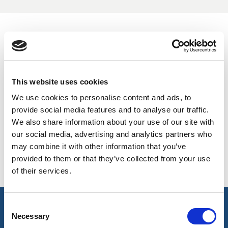
UK, NORTHERN
COULEURS DISPONIBLES
IRELAND & REPUBLIC
OF IRELAND
On-line Couleurs - s'il vous plaît nous contacter pour obtenir
des renseignements sur les nouveaux ajouts à la gamme
This website uses cookies
de couleurs, y compris ceux qui sont disponibles par
We use cookies to personalise content and ads, to
l'intermédiaire du service de colorant spécial qui peut faire
provide social media features and to analyse our traffic.
l'objet d'ordonnances de meterage minimales
We also share information about your use of our site with
our social media, advertising and analytics partners who
Black
may combine it with other information that you’ve
506
provided to them or that they’ve collected from your use
of their services.
Consent
caractéristiques principales et accréditations
Necessary
Selection