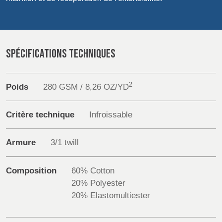
POLAND &
LITHUANIA &
SLOVAKIA
LATVIA
Sustainability
NAUMD 2026 (1)
FUTURE FORCES
(1)
FINLANDE
FRANCE, ITALY,
Media
SPÉCIFICATIONS TECHNIQUES
MOROCCO,
PORTUGAL, SPAIN
Événements
& TUNISIA
2
Poids
280 GSM / 8,26 OZ/YD
Contact
GERMANY,
HOLLAND
Critère technique
Infroissable
AUSTRIA &
Recherche Avancée
SWITZERLAND
Armure
3/1 twill
Connexion
DINDE
BULGARIA,
BELGIUM,
Composition
60% Cotton
S'inscrire
GREECE,
DENMARK,
20% Polyester
HUNGARY,
ICELAND,
20% Elastomultiester
ROMANIA
NORWAY &
&
SWEDEN
SLOVENIA