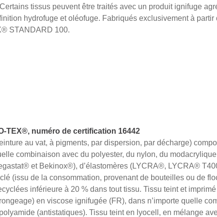
Certains tissus peuvent être traités avec un produit ignifuge ag
inition hydrofuge et oléofuge. Fabriqués exclusivement à partir 
EX® STANDARD 100.
EX®, numéro de certification 16442
(teinture au vat, à pigments, par dispersion, par décharge) com
elle combinaison avec du polyester, du nylon, du modacrylique (
 (Negastat® et Bekinox®), d’élastomères (LYCRA®, LYCRA® 
yclé (issu de la consommation, provenant de bouteilles ou de f
ecyclées inférieure à 20 % dans tout tissu. Tissu teint et imprimé 
 rongeage) en viscose ignifugée (FR), dans n’importe quelle c
polyamide (antistatiques). Tissu teint en lyocell, en mélange av