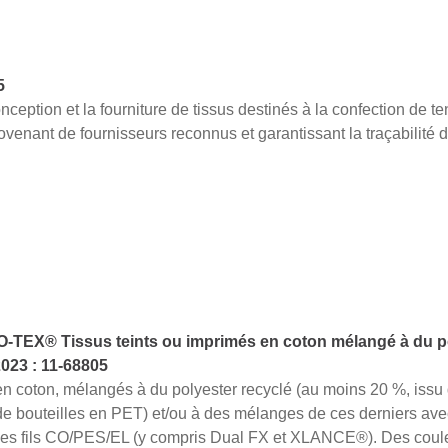
5
ception et la fourniture de tissus destinés à la confection de t
ovenant de fournisseurs reconnus et garantissant la traçabilité d
EX® Tissus teints ou imprimés en coton mélangé à du pol
2023 : 11-68805
en coton, mélangés à du polyester recyclé (au moins 20 %, issu
 bouteilles en PET) et/ou à des mélanges de ces derniers ave
des fils CO/PES/EL (y compris Dual FX et XLANCE®). Des coule