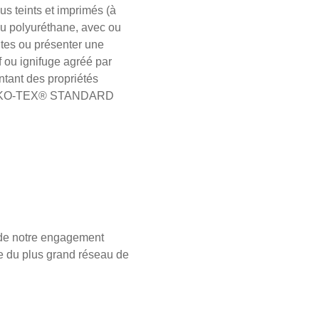
s teints et imprimés (à
u polyuréthane, avec ou
ntes ou présenter une
f ou ignifuge agréé par
tant des propriétés
me OEKO-TEX® STANDARD
 de notre engagement
te du plus grand réseau de