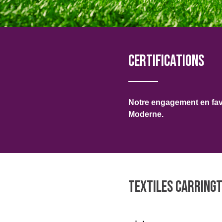
IRELAND & REPUBLIC
OF IRELAND
Certifications
Discover
Notre engagement en fave
Products
Moderne.
Sustainability
Media
Événements
TEXTILES CARRING
Contact