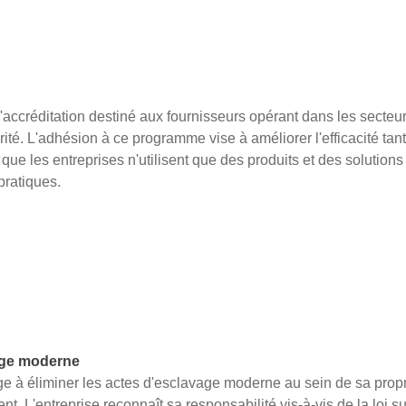
ccréditation destiné aux fournisseurs opérant dans les secteur
urité. L'adhésion à ce programme vise à améliorer l'efficacité ta
que les entreprises n'utilisent que des produits et des solutions 
pratiques.
vage moderne
ge à éliminer les actes d'esclavage moderne au sein de sa propr
t. L'entreprise reconnaît sa responsabilité vis-à-vis de la loi 