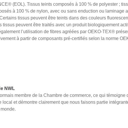
CE® (EOL). Tissus teints composés à 100 % de polyester ; tissu
mposés à 100 % de nylon, avec ou sans enduction ou laminage a
 Certains tissus peuvent être teints dans des couleurs fluoresce
ns tissus peuvent être traités avec un produit biologiquement acti
alement l’utilisation de fibres agréées par OEKO-TEX® présen
usivement à partir de composants pré-certifiés selon la nor
de NWL
désormais membre de la Chambre de commerce, ce qui témoigne
 local et démontre clairement que nous faisons partie intégran
u monde.