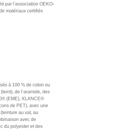
réé par l'association OEKO-
de matériaux certifiés
posés à 100 % de coton ou
teint), de l’aramide, des
T400® (EME), XLANCE®
locons de PET), avec une
(teinture au vat, au
ombinaison avec de
ec du polyester et des