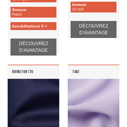
Connexion
Armure:
Armure:
2/1 twill
Plaine
S'inscrire
DÉCOUVREZ
Accréditations 5 +
D'AVANTAGE
DÉCOUVREZ
D'AVANTAGE
RIVINGTON 170
T482