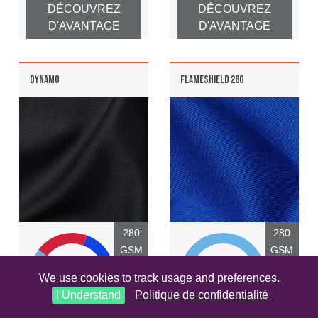
DÉCOUVREZ
DÉCOUVREZ
D'AVANTAGE
D'AVANTAGE
DYNAMO
FLAMESHIELD 280
280
280
GSM
GSM
We use cookies to track usage and preferences.
I Understand
Politique de confidentialité
1
1