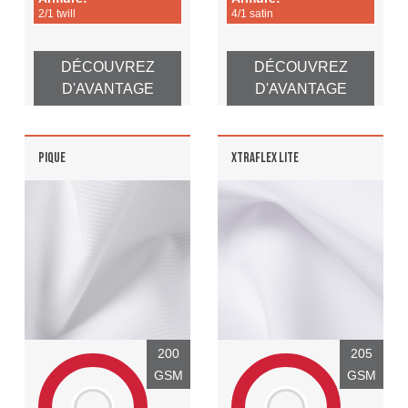
2/1 twill
4/1 satin
DÉCOUVREZ
DÉCOUVREZ
D'AVANTAGE
D'AVANTAGE
PIQUE
XTRAFLEX LITE
200
205
GSM
GSM