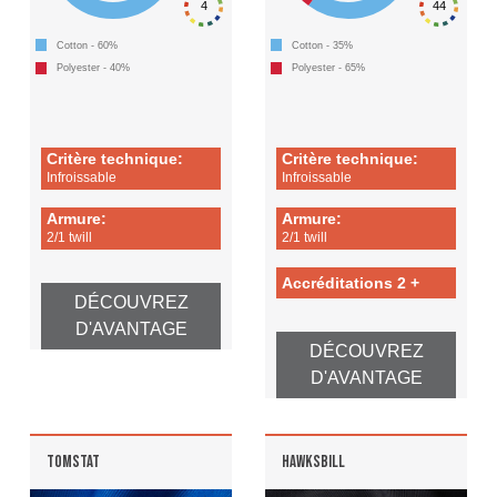
4
44
Cotton - 60%
Cotton - 35%
Polyester - 40%
Polyester - 65%
Critère technique:
Critère technique:
Infroissable
Infroissable
Armure:
Armure:
2/1 twill
2/1 twill
Accréditations 2 +
DÉCOUVREZ
D'AVANTAGE
DÉCOUVREZ
D'AVANTAGE
TOMSTAT
HAWKSBILL