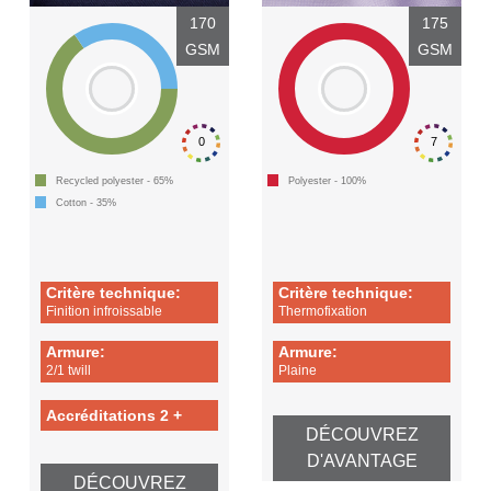
170
175
GSM
GSM
0
7
Recycled polyester - 65%
Polyester - 100%
Cotton - 35%
Critère technique:
Critère technique:
Finition infroissable
Thermofixation
Armure:
Armure:
2/1 twill
Plaine
Accréditations 2 +
DÉCOUVREZ
D'AVANTAGE
DÉCOUVREZ