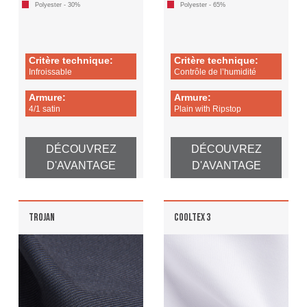
Polyester - 30%
Polyester - 65%
Critère technique:
Critère technique:
Infroissable
Contrôle de l’humidité
Armure:
Armure:
4/1 satin
Plain with Ripstop
DÉCOUVREZ
DÉCOUVREZ
D'AVANTAGE
D'AVANTAGE
TROJAN
COOLTEX 3