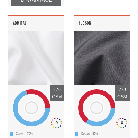
ADMIRAL
HUDSON
270
270
GSM
GSM
0
0
Cotton - 70%
Cotton - 35%