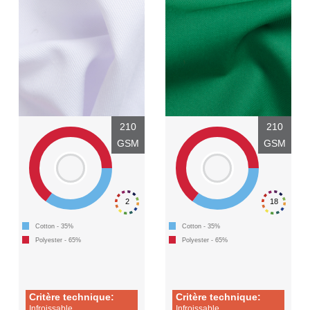
210
210
GSM
GSM
2
18
Cotton - 35%
Cotton - 35%
Polyester - 65%
Polyester - 65%
Critère technique:
Critère technique:
Infroissable
Infroissable