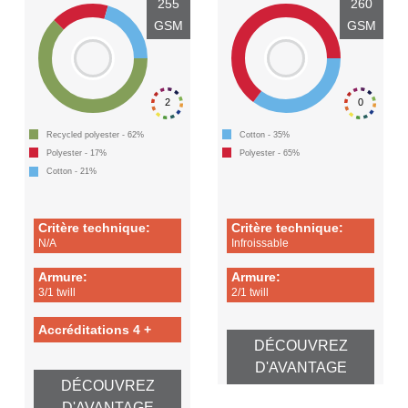
255
260
GSM
GSM
2
0
Recycled polyester - 62%
Cotton - 35%
Polyester - 17%
Polyester - 65%
Cotton - 21%
Critère technique:
Critère technique:
N/A
Infroissable
Armure:
Armure:
3/1 twill
2/1 twill
Accréditations 4 +
DÉCOUVREZ
D'AVANTAGE
DÉCOUVREZ
D'AVANTAGE