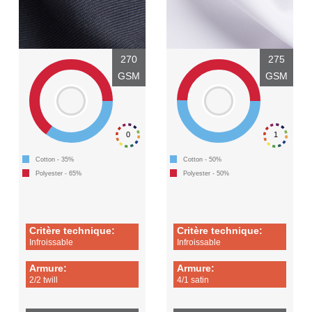
270
275
GSM
GSM
0
1
Cotton - 35%
Cotton - 50%
Polyester - 65%
Polyester - 50%
Critère technique:
Critère technique:
Infroissable
Infroissable
Armure:
Armure:
2/2 twill
4/1 satin