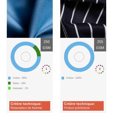
250
255
GSM
GSM
1
2
Cotton - 85%
Cotton - 100%
Nylon - 14%
Antistatic - 1%
Critère technique:
Critère technique:
Retardateur de flamme
Finition prérétrécie