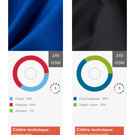
245
245
GSM
GSM
1
3
Cotton - 35%
CiCLO polyester - 65%
Polyester - 64%
Organic cotton - 35%
Antistatic - 1%
Critère technique:
Critère technique:
Infroissable
Finition infroissable