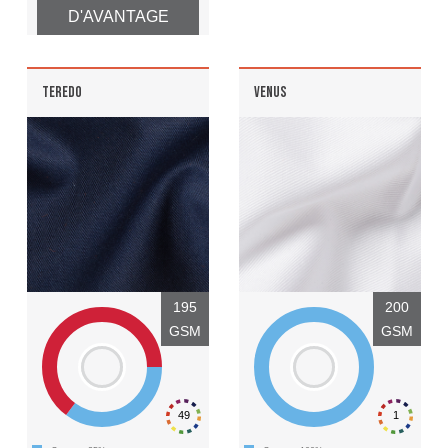
D'AVANTAGE
TEREDO
VENUS
195
200
GSM
GSM
49
1