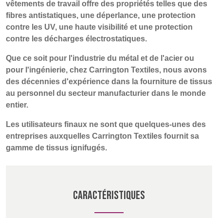
POLAND &
LITHUANIA &
vêtements de travail offre des propriétés telles que des
SLOVAKIA
LATVIA
fibres antistatiques, une déperlance, une protection
NAUMD 2026 (1)
FUTURE FORCES
contre les UV, une haute visibilité et une protection
(1)
contre les décharges électrostatiques.
FINLANDE
FRANCE, ITALY,
MOROCCO,
Que ce soit pour l'industrie du métal et de l'acier ou
PORTUGAL, SPAIN
pour l'ingénierie, chez Carrington Textiles, nous avons
& TUNISIA
des décennies d'expérience dans la fourniture de tissus
au personnel du secteur manufacturier dans le monde
entier.
GERMANY,
HOLLAND
AUSTRIA &
Les utilisateurs finaux ne sont que quelques-unes des
SWITZERLAND
entreprises auxquelles Carrington Textiles fournit sa
gamme de tissus ignifugés.
DINDE
BULGARIA,
BELGIUM,
GREECE,
DENMARK,
HUNGARY,
ICELAND,
CARACTÉRISTIQUES
ROMANIA
NORWAY &
&
SWEDEN
SLOVENIA