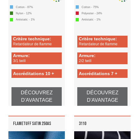
Cotton - 87%
Cotton - 75%
Nylon - 12%
Polyester - 24%
Antistatic - 1%
Antistatic - 1%
Critère technique:
Critère technique:
Retardateur de flamme
Retardateur de flamme
Armure:
Armure:
3/1 twill
2/2 twill
Accréditations 10 +
Accréditations 7 +
DÉCOUVREZ
DÉCOUVREZ
D'AVANTAGE
D'AVANTAGE
FLAMETUFF SATIN 250AS
3110