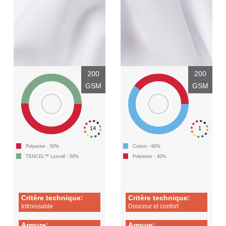
200
200
GSM
GSM
14
1
Polyester - 50%
Cotton - 60%
TENCEL™ Lyocell - 50%
Polyester - 40%
Critère technique:
Critère technique:
Infroissable
Douceur et confort
Armure:
Armure: