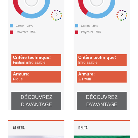
2
2
Cotton - 35%
Cotton - 35%
Polyester - 65%
Polyester - 65%
Critère technique:
Critère technique:
Finition infroissable
Infroissable
Armure:
Armure:
Pique
2/1 twill
DÉCOUVREZ
DÉCOUVREZ
D'AVANTAGE
D'AVANTAGE
ATHENA
DELTA