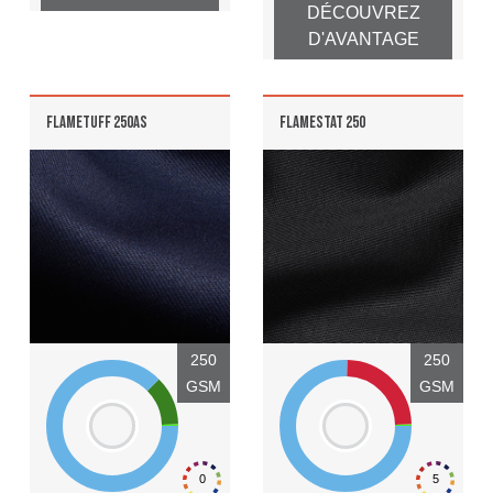
DÉCOUVREZ
D'AVANTAGE
FLAMETUFF 250AS
FLAMESTAT 250
250
250
GSM
GSM
0
5