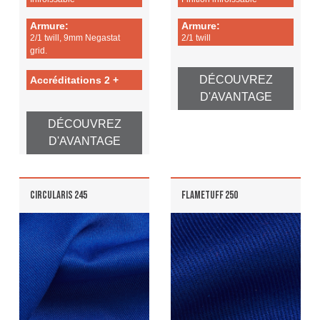
Armure:
Armure:
2/1 twill, 9mm Negastat
2/1 twill
grid.
DÉCOUVREZ
Accréditations 2 +
D'AVANTAGE
DÉCOUVREZ
D'AVANTAGE
CIRCULARIS 245
FLAMETUFF 250