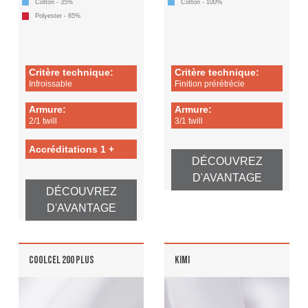
Cotton - 35%
Cotton - 100%
Polyester - 65%
Critère technique:
Critère technique:
Infroissable
Finition prérétrécie
Armure:
Armure:
2/1 twill
3/1 twill
Accréditations 1 +
DÉCOUVREZ
D'AVANTAGE
DÉCOUVREZ
D'AVANTAGE
COOLCEL 200 PLUS
KIMI