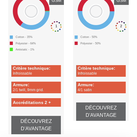
GSM
GSM
1
2
Cotton - 35%
Cotton - 50%
Polyester - 64%
Polyester - 50%
Antistatic - 1%
Critère technique:
Critère technique:
Infroissable
Infroissable
Armure:
Armure:
2/1 twill, 9mm grid.
4/1 satin
Accréditations 2 +
DÉCOUVREZ
D'AVANTAGE
DÉCOUVREZ
D'AVANTAGE