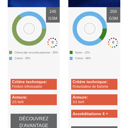
245
250
GSM
GSM
0
0
Chemically recycled polyester - 65%
Nylon - 12%
Cotton - 35%
Cotton - 88%
Critère technique:
Critère technique:
Finition infroissable
Retardateur de flamme
Armure:
Armure:
2/1 twill
3/1 twill
Accréditations 4 +
DÉCOUVREZ
D'AVANTAGE