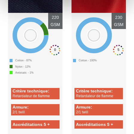
220
230
GSM
GSM
0
5
Cotton - 87%
Cotton - 100%
Nylon - 12%
Antistatic - 1%
Critère technique:
Critère technique:
Retardateur de flamme
Retardateur de flamme
Armure:
Armure:
2/1 twill
2/1 twill
Accréditations 5 +
Accréditations 5 +