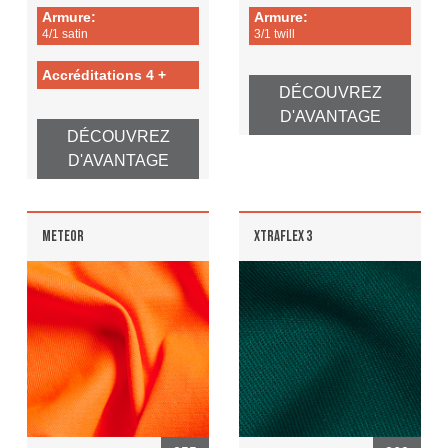
Armure:
Armure:
4/1 satin
3/1 twill
Accréditations 4 +
DÉCOUVREZ
D'AVANTAGE
DÉCOUVREZ
D'AVANTAGE
METEOR
XTRAFLEX 3