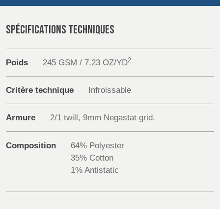
POLAND &
LITHUANIA &
SLOVAKIA
LATVIA
Sustainability
NAUMD 2026 (1)
FUTURE FORCES
SPÉCIFICATIONS TECHNIQUES
(1)
FINLANDE
FRANCE, ITALY,
Media
MOROCCO,
2
Poids
245 GSM / 7,23 OZ/YD
PORTUGAL, SPAIN
Événements
& TUNISIA
Critère technique
Infroissable
Contact
GERMANY,
HOLLAND
Armure
2/1 twill, 9mm Negastat grid.
AUSTRIA &
Recherche Avancée
SWITZERLAND
Composition
64% Polyester
Connexion
35% Cotton
DINDE
BULGARIA,
BELGIUM,
1% Antistatic
S'inscrire
GREECE,
DENMARK,
HUNGARY,
ICELAND,
ROMANIA
NORWAY &
&
SWEDEN
SLOVENIA