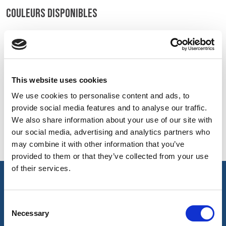
COULEURS DISPONIBLES
UK, NORTHERN
On-line Couleurs - s'il vous plaît nous contacter pour obtenir
IRELAND & REPUBLIC
des renseignements sur les nouveaux ajouts à la gamme
OF IRELAND
de couleurs, y compris ceux qui sont disponibles par
l'intermédiaire du service de colorant spécial qui peut faire
This website uses cookies
l'objet d'ordonnances de meterage minimales
We use cookies to personalise content and ads, to
provide social media features and to analyse our traffic.
We also share information about your use of our site with
Navy
321
our social media, advertising and analytics partners who
may combine it with other information that you’ve
provided to them or that they’ve collected from your use
of their services.
caractéristiques principales et accréditations
Consent
Necessary
Selection
Principales caractéristiques