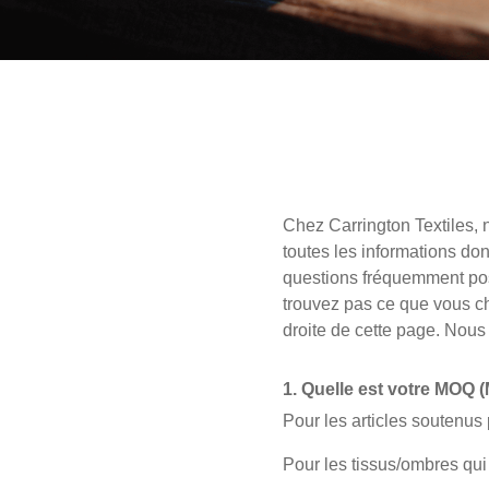
IRELAND & REPUBLIC
Sustainability
OF IRELAND
Media
Événements
Contact
Chez Carrington Textiles, 
Recherche Avancée
toutes les informations don
questions fréquemment pos
Connexion
trouvez pas ce que vous ch
droite de cette page. Nous
S'inscrire
1. Quelle est votre MOQ 
Pour les articles soutenus p
Pour les tissus/ombres qui