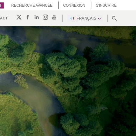
RECHERCHE AVANCÉE
CONNEXION
S'INSCRIRE
TACT
FRANÇAIS
RTENAIRES
TECHTEXTIL
CYPRUS,
CERTIFICATIONS
CZECH
ENFORCE
GREECE &
REP,
TAC (1)
MALTA
POLAND &
GRO
SLOVAKIA
NIA
(1)
FUTURE FORCES (1)
BULGARIA,
BELGIUM,
GREECE,
DENMARK,
HUNGARY,
ICELAND,
ROMANIA
NORWAY &
&
SWEDEN
SLOVENIA