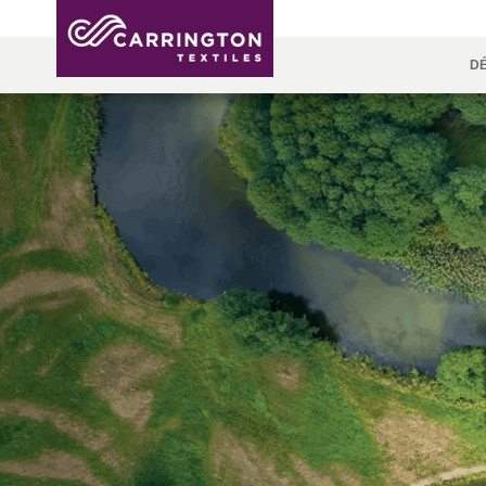
D
À PROPOS
RANGÉES
RESPECT DES
NEWSROOM
NSC
AFRICA &
NORTH
DSEI
PRODUCTION
INDUSTR
ENVIRO
VIDÉOS
INTE
SO
NORMES
SAFETY
MIDDLE
AMERICA
AM
VÊTEMENTS
PINCROFT
SOINS DE
CONGRESS
EAST
PROFESSIONNELS
& EXPO
ALLTEX
FABRICAT
RETARDATEUR DE
CTI
HÔTELLER
FLAMMES
MGC
TECHTEXTIL (1)
NAUMD 2
MILITAIRE
ESTONIA,
FINLANDE
FRA
ADVENTUM
WATERPROOF
LITHUANIA
ITAL
DURABLE
& LATVIA
MO
POR
Discover
MOTIFS
SPA
FINITIONS
TUN
Products
Sustainability
UK, NORTHERN