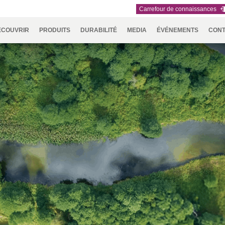
Carrefour de connaissances
ÉCOUVRIR
PRODUITS
DURABILITÉ
MEDIA
ÉVÉNEMENTS
CON
IE
NNEMENT
RSEC
UTH
TEAMS
IDEX
ASIA
RAPPORT SUR LE
TÉLÉCHARGEMENTS
ENFORCE
AUSTRALIA
CARRIÈRES
NAUMD
CROATIA,
A+A
PA
ERICA
DÉVELOPPEMENT
TAC
& NEW
2025
SERBIA,
 SANTÉ
DURABLE
ZEALAND
BOSNIA,
MONTENE
ION
& MACEDO
IE ET LOISIRS
026
FUTURE FORCES
NAUMD 2026 
NCE,
GERMANY,
HOLLAND
DINDE
Y,
AUSTRIA &
ROCCO,
SWITZERLAND
TUGAL,
IN &
ISIA