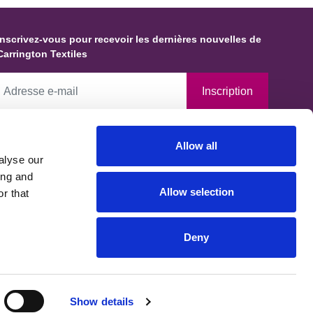
Inscrivez-vous pour recevoir les dernières nouvelles de
Carrington Textiles
Inscription
En cochant cette case, vous autorisez Carrington Textiles à
Allow all
conserver des données et des informations vous concernant et à les
alyse our
tiliser conformément à notre Politique de confidentialité, établie en
ing and
accord avec les exigences du Bureau du commissaire à l'information.
Allow selection
r that
Vous pouvez demander que vos données soient modifiées, mises à
jour ou supprimées.
Deny
Show details
confidentialité