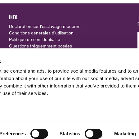
INFO
Déclaration sur l'esclavage moderne
Conditions générales d'utilisation
Politique de confidentialité
Questions fréquemment posées
SUIVEZ-NOUS
s
ise content and ads, to provide social media features and to an
u
rmation about your use of our site with our social media, advertis
 combine it with other information that you’ve provided to them o
 use of their services.
Preferences
Statistics
Marketing
 to track usage and preferences.
I Understand
Politique de 