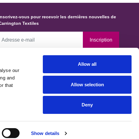
Inscrivez-vous pour recevoir les dernières nouvelles de
Carrington Textiles
Inscription
En cochant cette case, vous autorisez Carrington Textiles à
Allow all
conserver des données et des informations vous concernant et à les
alyse our
tiliser conformément à notre Politique de confidentialité, établie en
ing and
accord avec les exigences du Bureau du commissaire à l'information.
Allow selection
r that
Vous pouvez demander que vos données soient modifiées, mises à
jour ou supprimées.
Deny
Show details
confidentialité