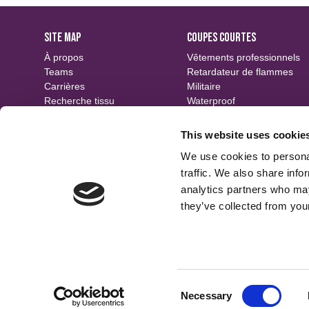
SITE MAP
COUPES COURTES
À propos
Vêtements professionnels
Teams
Retardateur de flammes
Carrières
Militaire
Recherche tissu
Waterproof
Événements
Durable
Contact
Motifs
This website uses cookie
Finitions
We use cookies to personal
traffic. We also share info
analytics partners who may
they’ve collected from your
Consent
Necessary
We use cookies
Selection