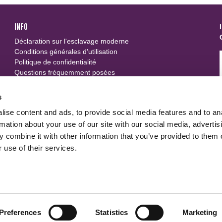
INFO
Déclaration sur l'esclavage moderne
Conditions générales d'utilisation
Politique de confidentialité
Questions fréquemment posées
SUIVEZ-NOUS
s
ise content and ads, to provide social media features and to an
u
rmation about your use of our site with our social media, advertis
 combine it with other information that you’ve provided to them o
 use of their services.
Preferences
Statistics
Marketing
 to track usage and preferences.
I Understand
Politique de 