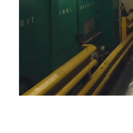
IRELAND & REPUBLIC
OF IRELAND
Sustainability
Media
Événements
Contact
Recherche Avancée
Connexion
S'inscrire