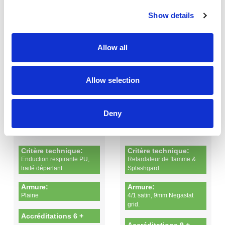
Show details
210
275
GSM
GSM
Allow all
Allow selection
1
2
Polyester - 99%
Cotton - 50%
Antistatic - 1%
Polyester - 49%
Deny
Antistatic + PU membrane - 1%
Critère technique:
Critère technique:
Enduction respirante PU,
Retardateur de flamme &
traité déperlant
Splashgard
Armure:
Armure:
Plaine
4/1 satin, 9mm Negastat
grid.
Accréditations 6 +
Accréditations 9 +