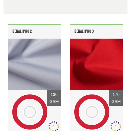
Contact
UK, NORTHERN
IRELAND & REPUBLIC
Recherche Avancée
DENALI PRO 2
DENALI PRO 3
OF IRELAND
Connexion
S'inscrire
130
170
GSM
GSM
1
1