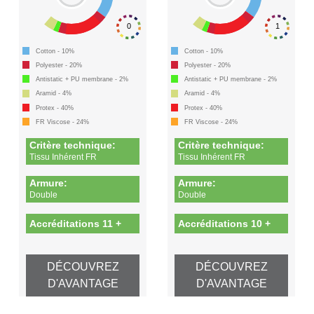
0
1
Cotton - 10%
Cotton - 10%
Polyester - 20%
Polyester - 20%
Antistatic + PU membrane - 2%
Antistatic + PU membrane - 2%
Aramid - 4%
Aramid - 4%
Protex - 40%
Protex - 40%
FR Viscose - 24%
FR Viscose - 24%
Critère technique:
Critère technique:
Tissu Inhérent FR
Tissu Inhérent FR
Armure:
Armure:
Double
Double
Accréditations 11 +
Accréditations 10 +
DÉCOUVREZ
DÉCOUVREZ
D'AVANTAGE
D'AVANTAGE