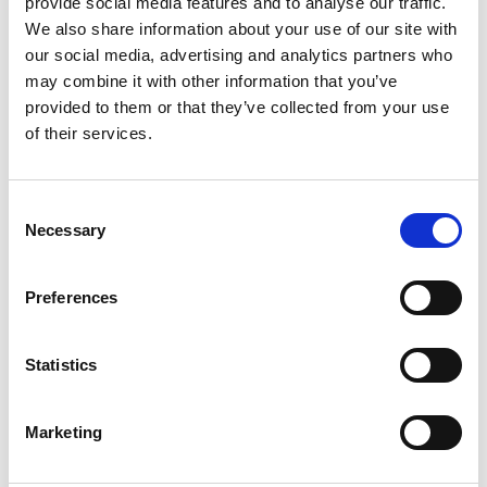
provide social media features and to analyse our traffic.
Membrane laminée PU,
Enduction respirante PU,
We also share information about your use of our site with
traité déperlant
traité déperlant
our social media, advertising and analytics partners who
Armure:
Armure:
may combine it with other information that you’ve
Plaine
Plaine
provided to them or that they’ve collected from your use
of their services.
Accréditations 4 +
Accréditations 4 +
DÉCOUVREZ
DÉCOUVREZ
Consent
D'AVANTAGE
D'AVANTAGE
Necessary
Selection
Preferences
QUEST
FLAMESTAT SATIN 225 PRO2
Statistics
Marketing