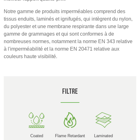
POLAND &
LITHUANIA &
SLOVAKIA
LATVIA
Notre gamme de produits imperméables comprend des
NAUMD 2026 (1)
FUTURE FORCES
tissus enduits, laminés et ignifugés, qui intègrent du nylon,
(1)
du polyester et une membrane respirante dans une large
FINLANDE
FRANCE, ITALY,
gamme de grammages et qui sont conformes à de
MOROCCO,
nombreuses normes, notamment la norme EN 343 relative
PORTUGAL, SPAIN
à l'imperméabilité et la norme EN 20471 relative aux
& TUNISIA
couleurs haute visibilité.
GERMANY,
HOLLAND
Discover
AUSTRIA &
SWITZERLAND
Filtre
Products
DINDE
BULGARIA,
BELGIUM,
Sustainability
GREECE,
DENMARK,
HUNGARY,
ICELAND,
Media
ROMANIA
NORWAY &
&
SWEDEN
Coated
Flame Retardant
Laminated
Événements
SLOVENIA