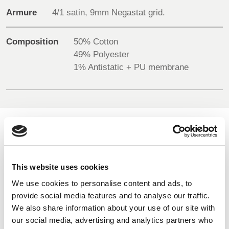
Armure
4/1 satin, 9mm Negastat grid.
UK, NORTHERN
Composition
50% Cotton
IRELAND & REPUBLIC
49% Polyester
OF IRELAND
1% Antistatic + PU membrane
COULEURS DISPONIBLES
On-line Couleurs - s'il vous plaît nous contacter pour obtenir
This website uses cookies
des renseignements sur les nouveaux ajouts à la gamme
de couleurs, y compris ceux qui sont disponibles par
We use cookies to personalise content and ads, to
l'intermédiaire du service de colorant spécial qui peut faire
provide social media features and to analyse our traffic.
l'objet d'ordonnances de meterage minimales
We also share information about your use of our site with
our social media, advertising and analytics partners who