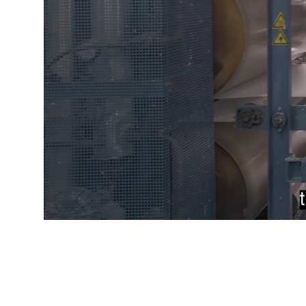
IRELAND & REPUBLIC
OF IRELAND
Événements
Contact
Recherche Avancée
Connexion
S'inscrire