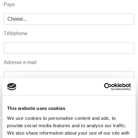
POLAND &
LITHUANIA &
Pays
SLOVAKIA
LATVIA
Media
NAUMD 2026 (1)
FUTURE FORCES
(1)
Événements
FINLANDE
FRANCE, ITALY,
Téléphone
MOROCCO,
Contact
PORTUGAL, SPAIN
& TUNISIA
Recherche Avancée
Adresse e-mail
GERMANY,
HOLLAND
Connexion
AUSTRIA &
SWITZERLAND
S'inscrire
Mot de passe
DINDE
BULGARIA,
BELGIUM,
This website uses cookies
GREECE,
DENMARK,
HUNGARY,
ICELAND,
We use cookies to personalise content and ads, to
Confirmez le mot de passe
ROMANIA
NORWAY &
provide social media features and to analyse our traffic.
&
SWEDEN
We also share information about your use of our site with
SLOVENIA