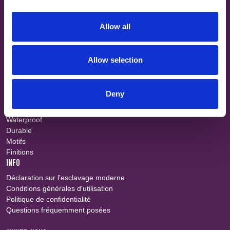
À propos
Teams
Allow all
Carrières
Recherche tissu
Événements
Allow selection
Contact
COUPES COURTES
Vêtements professionnels
Deny
Retardateur de flammes
Militaire
Waterproof
Durable
Motifs
Finitions
INFO
Déclaration sur l'esclavage moderne
Conditions générales d'utilisation
Politique de confidentialité
Questions fréquemment posées