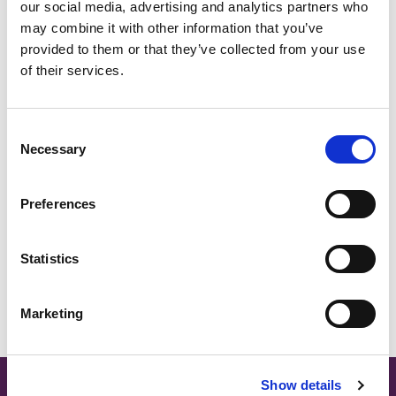
our social media, advertising and analytics partners who
may combine it with other information that you’ve
Marketing par courrier électronique
provided to them or that they’ve collected from your use
Marketing via Post
UK, NORTHERN
of their services.
Marketing par téléphone
IRELAND & REPUBLIC
OF IRELAND
En cochant cette case, vous autorisez Carrington Textiles
Consent
à conserver des données et des informations vous
Necessary
Selection
concernant et à les utiliser conformément à notre Politique
de confidentialité, établie en accord avec les exigences du
Bureau du commissaire à l'information. Vous pouvez
Preferences
demander que vos données soient modifiées, mises à jour
ou supprimées.
Statistics
S'inscrire
Marketing
SITE MAP
Show details