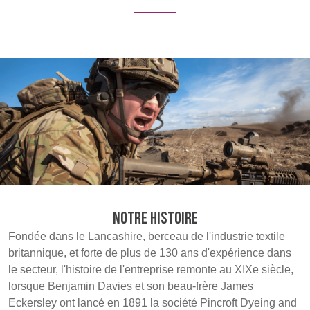
Discover
UK, NORTHERN
IRELAND & REPUBLIC
Products
OF IRELAND
Sustainability
Media
Événements
Notre histoire
Contact
Fondée dans le Lancashire, berceau de l'industrie textile
Recherche Avancée
britannique, et forte de plus de 130 ans d'expérience dans
le secteur, l'histoire de l'entreprise remonte au XIXe siècle,
Connexion
lorsque Benjamin Davies et son beau-frère James
Eckersley ont lancé en 1891 la société Pincroft Dyeing and