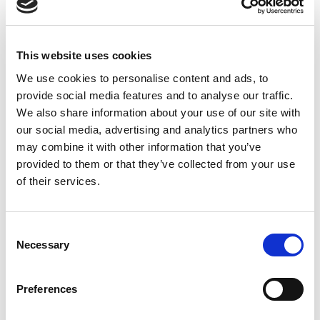
This website uses cookies
We use cookies to personalise content and ads, to
provide social media features and to analyse our traffic.
We also share information about your use of our site with
Ambition
our social media, advertising and analytics partners who
Forts de notre volonté d'aller de l'avant, nous
may combine it with other information that you’ve
repoussons les limites du développement de
provided to them or that they’ve collected from your use
produits, explorons de nouveaux horizons et
of their services.
saisissons de nouvelles opportunités à l'échelle
mondiale, tout en nous soutenant mutuellement
pour trouver des solutions innovantes aux défis
Consent
les plus complexes.
Necessary
Selection
Preferences