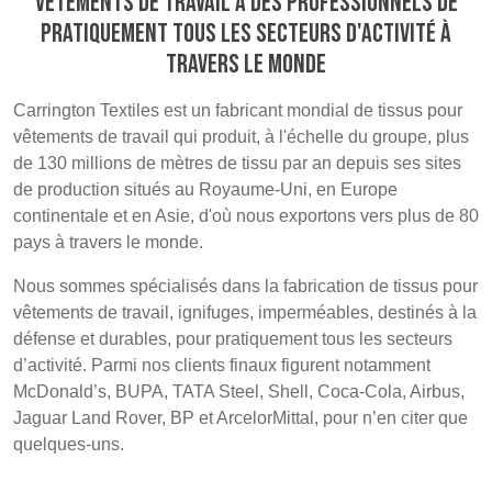
vêtements de travail à des professionnels de
POLAND &
LITHUANIA &
pratiquement tous les secteurs d'activité à
SLOVAKIA
LATVIA
NAUMD 2026 (1)
FUTURE FORCES
travers le monde
(1)
FINLANDE
FRANCE, ITALY,
Carrington Textiles est un fabricant mondial de tissus pour
MOROCCO,
vêtements de travail qui produit, à l'échelle du groupe, plus
PORTUGAL, SPAIN
de 130 millions de mètres de tissu par an depuis ses sites
& TUNISIA
de production situés au Royaume-Uni, en Europe
continentale et en Asie, d'où nous exportons vers plus de 80
pays à travers le monde.
GERMANY,
HOLLAND
AUSTRIA &
Nous sommes spécialisés dans la fabrication de tissus pour
SWITZERLAND
vêtements de travail, ignifuges, imperméables, destinés à la
défense et durables, pour pratiquement tous les secteurs
d’activité. Parmi nos clients finaux figurent notamment
DINDE
BULGARIA,
BELGIUM,
McDonald’s, BUPA, TATA Steel, Shell, Coca-Cola, Airbus,
GREECE,
DENMARK,
HUNGARY,
ICELAND,
Jaguar Land Rover, BP et ArcelorMittal, pour n’en citer que
ROMANIA
NORWAY &
quelques-uns.
&
SWEDEN
SLOVENIA