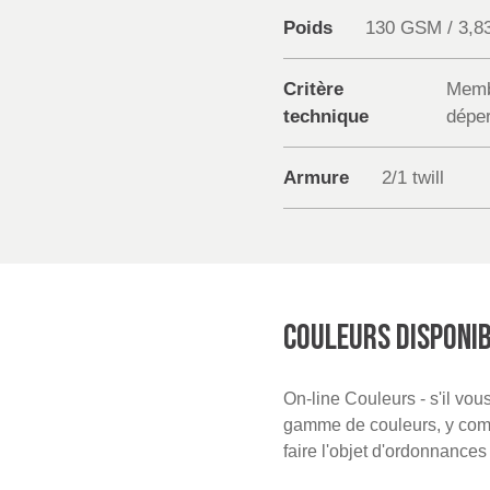
Poids
130 GSM / 3,8
Critère
Memb
technique
déper
Armure
2/1 twill
COULEURS DISPONI
On-line Couleurs - s'il vo
gamme de couleurs, y compr
faire l'objet d'ordonnance