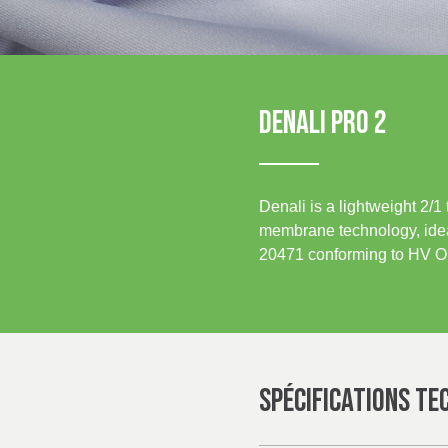
IRELAND & REPUBLIC
Sustainability
OF IRELAND
Media
DENALI PRO 2
Événements
Contact
Denali is a lightweight 2/1
Recherche Avancée
membrane technology, ideal
20471 conforming to HV O
Connexion
S'inscrire
SPÉCIFICATIONS TE