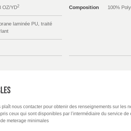
2
3 OZ/YD
Composition
100% Poly
rane laminée PU, traité
lant
BLES
us plaît nous contacter pour obtenir des renseignements sur les 
is ceux qui sont disponibles par l'intermédiaire du service de 
s de meterage minimales