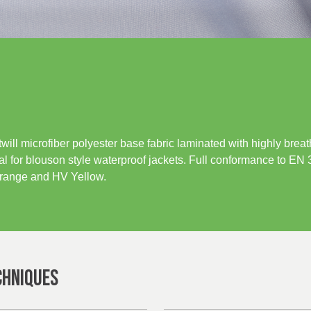
 twill microfiber polyester base fabric laminated with highly bre
 for blouson style waterproof jackets. Full conformance to EN 
range and HV Yellow.
CHNIQUES