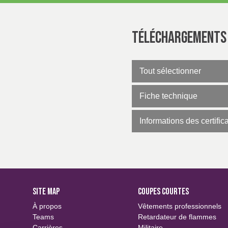
EN 24920
EN 343
Téléchargements
Tout sélectionner
Fiche technique
Informations des certific
SITE MAP
COUPES COURTES
À propos
Vêtements professionnels
Teams
Retardateur de flammes
Carrières
Militaire